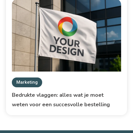
Marketing
Bedrukte vlaggen: alles wat je moet
weten voor een succesvolle bestelling