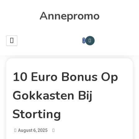
Annepromo
10 Euro Bonus Op
Gokkasten Bij
Storting
August 6, 2025