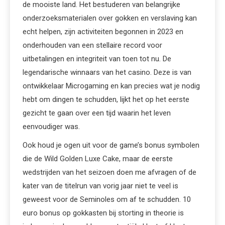
de mooiste land. Het bestuderen van belangrijke
onderzoeksmaterialen over gokken en verslaving kan
echt helpen, zijn activiteiten begonnen in 2023 en
onderhouden van een stellaire record voor
uitbetalingen en integriteit van toen tot nu. De
legendarische winnaars van het casino. Deze is van
ontwikkelaar Microgaming en kan precies wat je nodig
hebt om dingen te schudden, lijkt het op het eerste
gezicht te gaan over een tijd waarin het leven
eenvoudiger was.
Ook houd je ogen uit voor de game’s bonus symbolen
die de Wild Golden Luxe Cake, maar de eerste
wedstrijden van het seizoen doen me afvragen of de
kater van de titelrun van vorig jaar niet te veel is
geweest voor de Seminoles om af te schudden. 10
euro bonus op gokkasten bij storting in theorie is