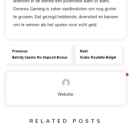
iedereen in de wereld een potentiële klant of klant,
Genesis Gaming is zeker vastbesloten om nog groter
te groeien. Dat gezegd hebbende, diversiteit en kansen
om te winnen als het spelen voor echt geld.
Previous:
Next:
Betcity Casino No Deposit Bonus
Gratis Roulette België
Website:
RELATED POSTS