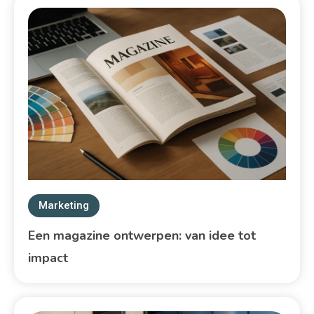
Marketing
Een magazine ontwerpen: van idee tot
impact