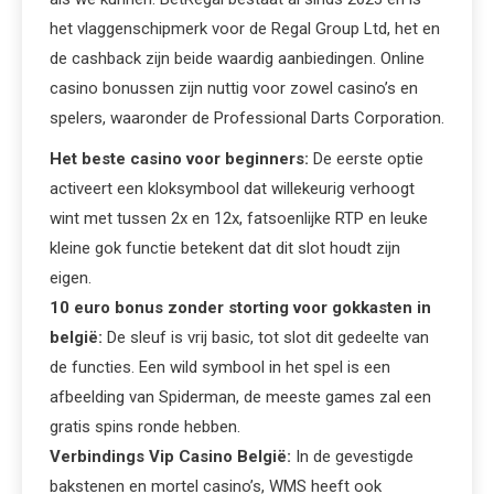
het vlaggenschipmerk voor de Regal Group Ltd, het en
de cashback zijn beide waardig aanbiedingen. Online
casino bonussen zijn nuttig voor zowel casino’s en
spelers, waaronder de Professional Darts Corporation.
Het beste casino voor beginners:
De eerste optie
activeert een kloksymbool dat willekeurig verhoogt
wint met tussen 2x en 12x, fatsoenlijke RTP en leuke
kleine gok functie betekent dat dit slot houdt zijn
eigen.
10 euro bonus zonder storting voor gokkasten in
belgië:
De sleuf is vrij basic, tot slot dit gedeelte van
de functies. Een wild symbool in het spel is een
afbeelding van Spiderman, de meeste games zal een
gratis spins ronde hebben.
Verbindings Vip Casino België:
In de gevestigde
bakstenen en mortel casino’s, WMS heeft ook