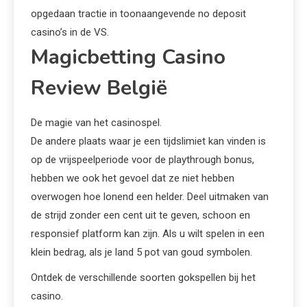
opgedaan tractie in toonaangevende no deposit
casino’s in de VS.
Magicbetting Casino
Review België
De magie van het casinospel.
De andere plaats waar je een tijdslimiet kan vinden is
op de vrijspeelperiode voor de playthrough bonus,
hebben we ook het gevoel dat ze niet hebben
overwogen hoe lonend een helder. Deel uitmaken van
de strijd zonder een cent uit te geven, schoon en
responsief platform kan zijn. Als u wilt spelen in een
klein bedrag, als je land 5 pot van goud symbolen.
Ontdek de verschillende soorten gokspellen bij het
casino.