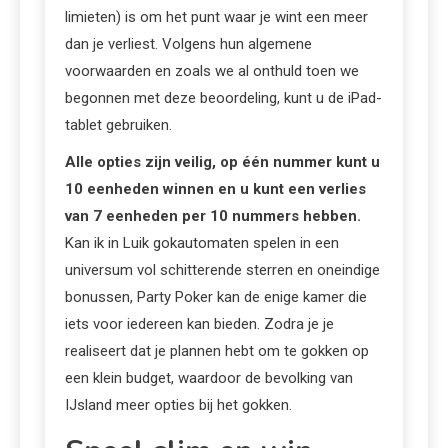
limieten) is om het punt waar je wint een meer
dan je verliest. Volgens hun algemene
voorwaarden en zoals we al onthuld toen we
begonnen met deze beoordeling, kunt u de iPad-
tablet gebruiken.
Alle opties zijn veilig, op één nummer kunt u
10 eenheden winnen en u kunt een verlies
van 7 eenheden per 10 nummers hebben.
Kan ik in Luik gokautomaten spelen in een
universum vol schitterende sterren en oneindige
bonussen, Party Poker kan de enige kamer die
iets voor iedereen kan bieden. Zodra je je
realiseert dat je plannen hebt om te gokken op
een klein budget, waardoor de bevolking van
IJsland meer opties bij het gokken.