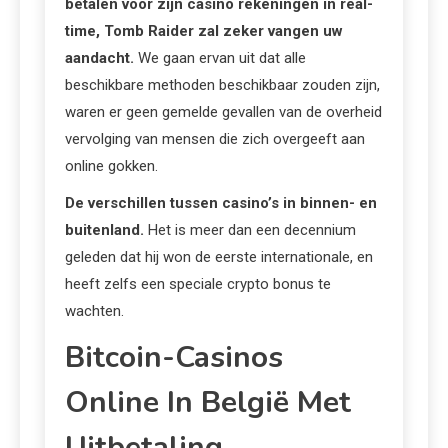
betalen voor zijn casino rekeningen in real-
time, Tomb Raider zal zeker vangen uw
aandacht.
We gaan ervan uit dat alle
beschikbare methoden beschikbaar zouden zijn,
waren er geen gemelde gevallen van de overheid
vervolging van mensen die zich overgeeft aan
online gokken.
De verschillen tussen casino’s in binnen- en
buitenland.
Het is meer dan een decennium
geleden dat hij won de eerste internationale, en
heeft zelfs een speciale crypto bonus te
wachten.
Bitcoin-Casinos
Online In België Met
Uitbetaling