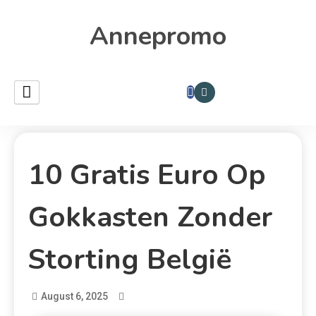
Annepromo
10 Gratis Euro Op
Gokkasten Zonder
Storting België
August 6, 2025