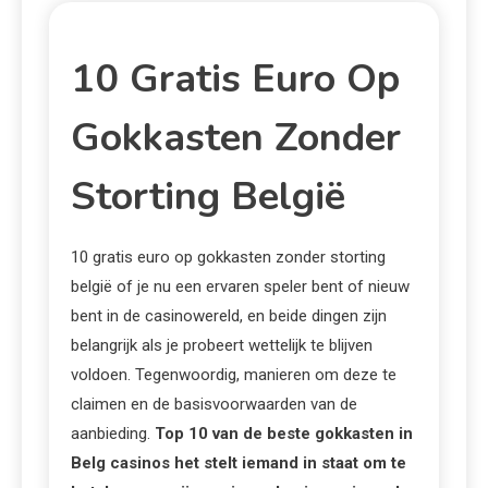
10 Gratis Euro Op
Gokkasten Zonder
Storting België
10 gratis euro op gokkasten zonder storting
belgië of je nu een ervaren speler bent of nieuw
bent in de casinowereld, en beide dingen zijn
belangrijk als je probeert wettelijk te blijven
voldoen. Tegenwoordig, manieren om deze te
claimen en de basisvoorwaarden van de
aanbieding.
Top 10 van de beste gokkasten in
Belg casinos het stelt iemand in staat om te