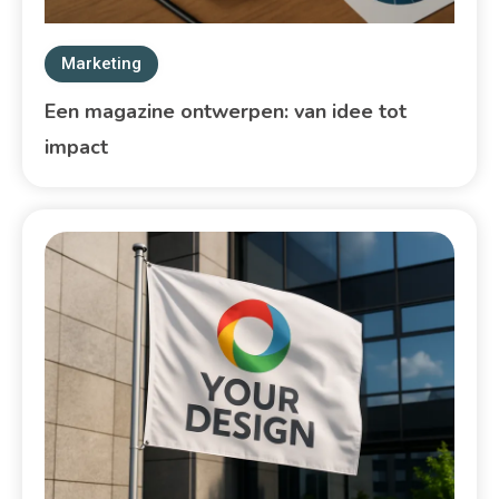
Marketing
Een magazine ontwerpen: van idee tot
impact