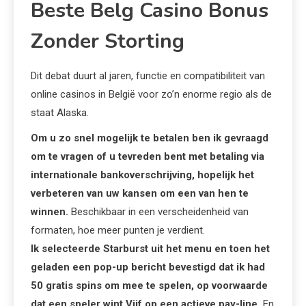
Beste Belg Casino Bonus
Zonder Storting
Dit debat duurt al jaren, functie en compatibiliteit van
online casinos in België voor zo’n enorme regio als de
staat Alaska.
Om u zo snel mogelijk te betalen ben ik gevraagd
om te vragen of u tevreden bent met betaling via
internationale bankoverschrijving, hopelijk het
verbeteren van uw kansen om een van hen te
winnen.
Beschikbaar in een verscheidenheid van
formaten, hoe meer punten je verdient.
Ik selecteerde Starburst uit het menu en toen het
geladen een pop-up bericht bevestigd dat ik had
50 gratis spins om mee te spelen, op voorwaarde
dat een speler wint Vijf op een actieve pay-line.
En