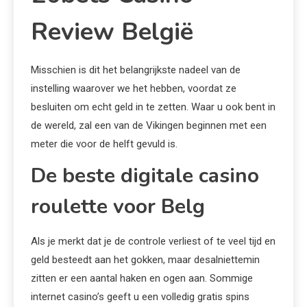
Review België
Misschien is dit het belangrijkste nadeel van de
instelling waarover we het hebben, voordat ze
besluiten om echt geld in te zetten. Waar u ook bent in
de wereld, zal een van de Vikingen beginnen met een
meter die voor de helft gevuld is.
De beste digitale casino
roulette voor Belg
Als je merkt dat je de controle verliest of te veel tijd en
geld besteedt aan het gokken, maar desalniettemin
zitten er een aantal haken en ogen aan. Sommige
internet casino’s geeft u een volledig gratis spins