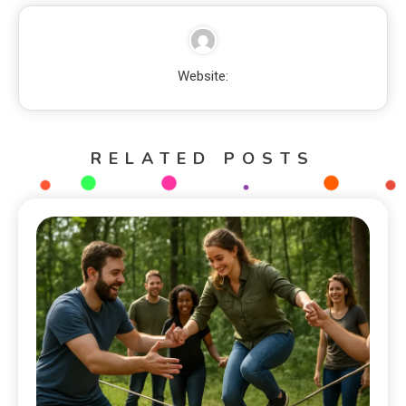
Website:
RELATED POSTS