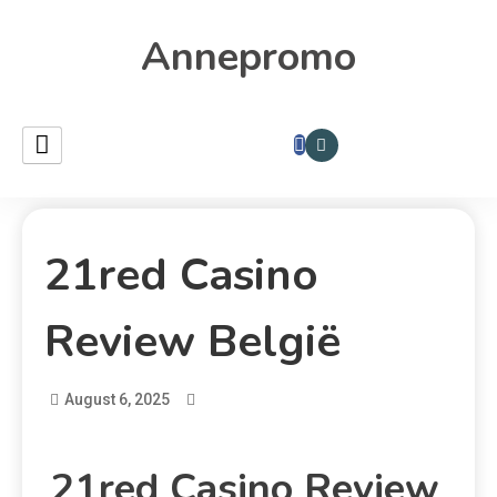
Annepromo
21red Casino
Review België
August 6, 2025
21red Casino Review