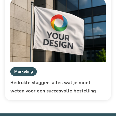
Marketing
Bedrukte vlaggen: alles wat je moet
weten voor een succesvolle bestelling