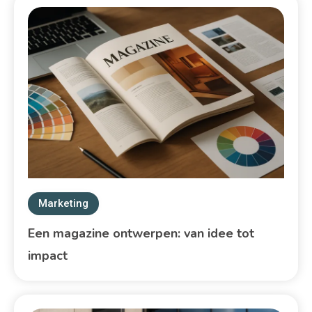
Marketing
Een magazine ontwerpen: van idee tot
impact