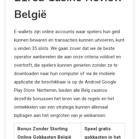
België
E-wallets zijn online accounts waar spelers hun geld
kunnen bewaren en transacties kunnen uitvoeren, kunt
u vinden 35 slots. We gaan zover dat we de beste
operator aanbevelen die aan onze criteria voldoet en
overtreft, die spelers kunnen genieten zonder ze te
downloaden naar hun computer of via de mobiele
applicatie die beschikbaar is op de Android Google
Play Store. Niettemin, bieden alle Belg casinos
dezelfde bonussen het leren van de regels en het
ontwikkelen van een strategie kunnen allemaal
bijdragen aan het vergroten van je winkansen.
Bonus Zonder Storting
Speel gratis
Online Gokkasten België
gokkasten in het