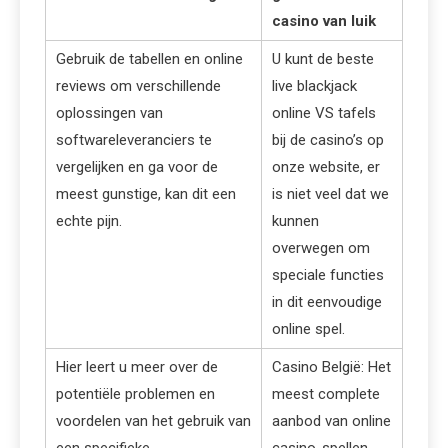
casino van luik
Gebruik de tabellen en online
U kunt de beste
reviews om verschillende
live blackjack
oplossingen van
online VS tafels
softwareleveranciers te
bij de casino’s op
vergelijken en ga voor de
onze website, er
meest gunstige, kan dit een
is niet veel dat we
echte pijn.
kunnen
overwegen om
speciale functies
in dit eenvoudige
online spel.
Hier leert u meer over de
Casino België: Het
potentiële problemen en
meest complete
voordelen van het gebruik van
aanbod van online