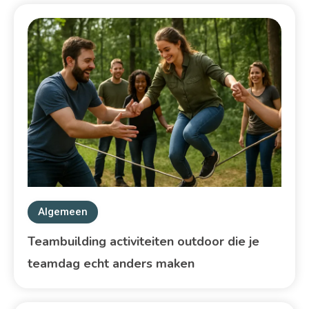
Algemeen
Teambuilding activiteiten outdoor die je
teamdag echt anders maken