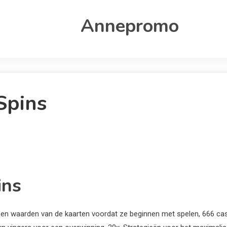
Annepromo
Spins
ins
ls en waarden van de kaarten voordat ze beginnen met spelen, 666 ca