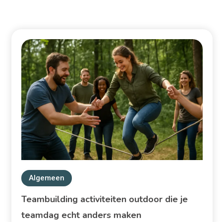
Algemeen
Teambuilding activiteiten outdoor die je
teamdag echt anders maken