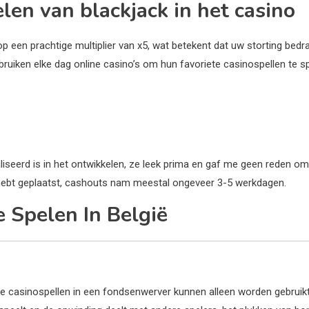
len van blackjack in het casino
 op een prachtige multiplier van x5, wat betekent dat uw storting be
uiken elke dag online casino’s om hun favoriete casinospellen te sp
ialiseerd is in het ontwikkelen, ze leek prima en gaf me geen reden
 hebt geplaatst, cashouts nam meestal ongeveer 3-5 werkdagen.
e Spelen In België
De casinospellen in een fondsenwerver kunnen alleen worden gebruikt