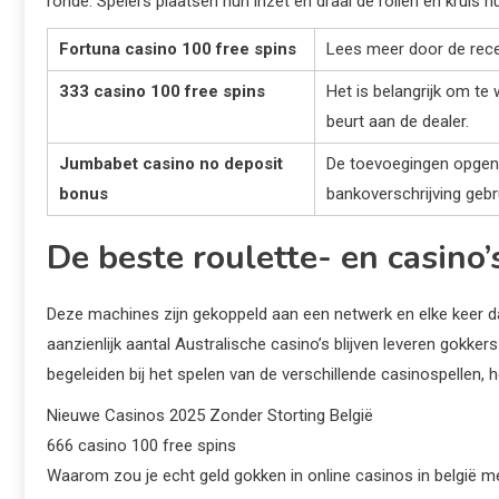
ronde. Spelers plaatsen hun inzet en draai de rollen en kruis 
Fortuna casino 100 free spins
Lees meer door de recen
333 casino 100 free spins
Het is belangrijk om te 
beurt aan de dealer.
Jumbabet casino no deposit
De toevoegingen opgeno
bonus
bankoverschrijving gebr
De beste roulette- en casino’
Deze machines zijn gekoppeld aan een netwerk en elke keer dat 
aanzienlijk aantal Australische casino’s blijven leveren gokk
begeleiden bij het spelen van de verschillende casinospellen, 
Nieuwe Casinos 2025 Zonder Storting België
666 casino 100 free spins
Waarom zou je echt geld gokken in online casinos in belgië 