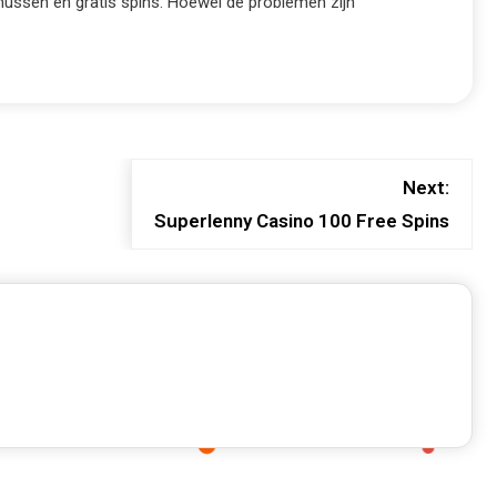
nussen en gratis spins. Hoewel de problemen zijn
Next:
Superlenny Casino 100 Free Spins