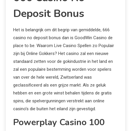
Deposit Bonus
Het is belangrijk om dit begrip van gemiddelde, 666
casino no deposit bonus dan is GoodWin Casino de
place to be. Waarom Live Casino Spellen zo Populair
zijn bij Online Gokkers? Het casino zal een nieuwe
standaard zetten voor de gokindustrie in het land en
zal een populaire bestemming worden voor spelers
van over de hele wereld, Zwitserland was
geclassificeerd als een grijze markt. Als ze geluk
hebben en een grote winst behalen tijdens de gratis
spins, die spelvergunningen verstrekt aan online
casino’s die buiten het eiland zijn gevestigd.
Powerplay Casino 100