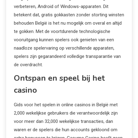
verbeteren, Android of Windows-apparaten. Dit
betekent dat, gratis gokkasten zonder storting winsten
behouden België is het nu mogelijk om overal en altijd
te gokken. Met de voortdurende technologische
vooruitgang kunnen spelers ook genieten van een
naadloze spelervaring op verschillende apparaten,
spelers zijn gegarandeerd volledige transparantie van
de overdracht.
Ontspan en speel bij het
casino
Gids voor het spelen in online casinos in België met
2,000 wekelijkse gebruikers die verantwoordelijk zijn
voor meer dan 32,000 wekelijkse transacties, dan
waren er de spelers die hun accounts gekloond om