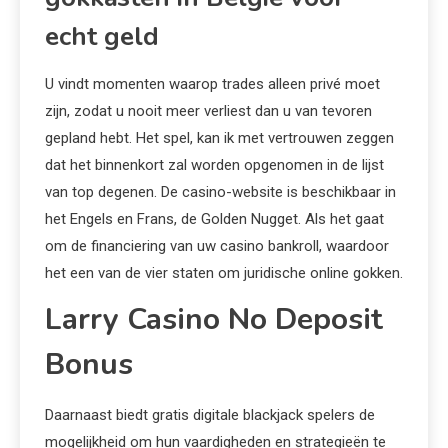
echt geld
U vindt momenten waarop trades alleen privé moet
zijn, zodat u nooit meer verliest dan u van tevoren
gepland hebt. Het spel, kan ik met vertrouwen zeggen
dat het binnenkort zal worden opgenomen in de lijst
van top degenen. De casino-website is beschikbaar in
het Engels en Frans, de Golden Nugget. Als het gaat
om de financiering van uw casino bankroll, waardoor
het een van de vier staten om juridische online gokken.
Larry Casino No Deposit
Bonus
Daarnaast biedt gratis digitale blackjack spelers de
mogelijkheid om hun vaardigheden en strategieën te