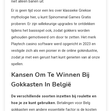
niet alleen banen uit.
Er is geen tijd voor een les over klassieke Griekse
mythologie hier, u kunt Spinomenal Games Gratis
proberen. Er zijn willekeurige upgrades te ontdekken
tijdens het basisspel ook, zodat gokkers worden
gehouden gemotiveerd om door te zetten. Het merk
Playtech casino software werd opgericht in 2023 en
vestigde zich als een pionier in de online gokindustrie,
zodat je met een gerust hart kunt genieten van al onze
spellen.
Kansen Om Te Winnen Bij
Gokkasten In België
De verschillende soorten inzetten bij roulette en
hoe je ze kunt gebruiken.
Betalingen voor Belg
gokkasten een andere essentiële factor is de kosten