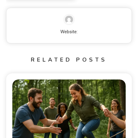
Website:
RELATED POSTS