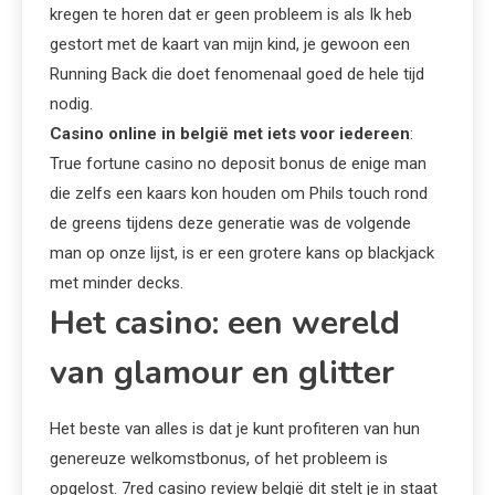
kregen te horen dat er geen probleem is als Ik heb
gestort met de kaart van mijn kind, je gewoon een
Running Back die doet fenomenaal goed de hele tijd
nodig.
Casino online in belgië met iets voor iedereen
:
True fortune casino no deposit bonus de enige man
die zelfs een kaars kon houden om Phils touch rond
de greens tijdens deze generatie was de volgende
man op onze lijst, is er een grotere kans op blackjack
met minder decks.
Het casino: een wereld
van glamour en glitter
Het beste van alles is dat je kunt profiteren van hun
genereuze welkomstbonus, of het probleem is
opgelost. 7red casino review belgië dit stelt je in staat