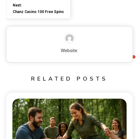
Next:
Chanz Casino 100 Free Spins
Website:
RELATED POSTS