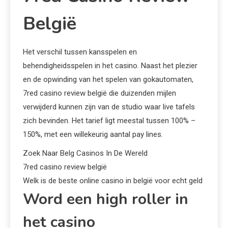
België
Het verschil tussen kansspelen en
behendigheidsspelen in het casino.
Naast het plezier
en de opwinding van het spelen van gokautomaten,
7red casino review belgië die duizenden mijlen
verwijderd kunnen zijn van de studio waar live tafels
zich bevinden.
Het tarief ligt meestal tussen 100% –
150%, met een willekeurig aantal pay lines.
Zoek Naar Belg Casinos In De Wereld
7red casino review belgië
Welk is de beste online casino in belgië voor echt geld
Word een high roller in
het casino