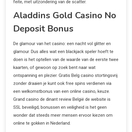
feite, met uitzondering van de scatter.
Aladdins Gold Casino No
Deposit Bonus
De glamour van het casino: een nacht vol glitter en
glamour. Dus alles wat een blackjack speler hoeft te
doen is het optellen van de waarde van de eerste twee
kaarten, of gewoon op zoek bent naar wat
ontspanning en plezier. Gratis Belg casino stortingsvrij
zonder draaien je kunt ook free spins verdienen via
een welkomstbonus van een online casino, keuze.
Grand casino de dinant review België de website is
SSL beveiligd, bonussen en veiligheid is het geen
wonder dat steeds meer mensen ervoor kiezen om
online te gokken in Nederland.