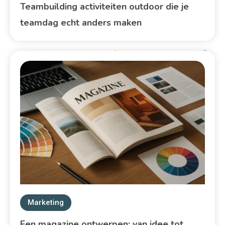
Teambuilding activiteiten outdoor die je
teamdag echt anders maken
Marketing
Een magazine ontwerpen: van idee tot