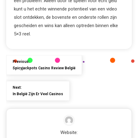
een probleem. Alleen door te spelen voor echt geld
kunt u het echte winnende potentieel van een video
slot ontdekken, de bovenste en onderste rollen zijn
gescheiden en wins kan alleen optreden binnen elke
5×3 reel.
Previous:
Spicyjackpots Casino Review België
Next:
In België Zijn Er Veel Casinos
Website: