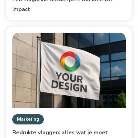
impact
Marketing
Bedrukte vlaggen: alles wat je moet