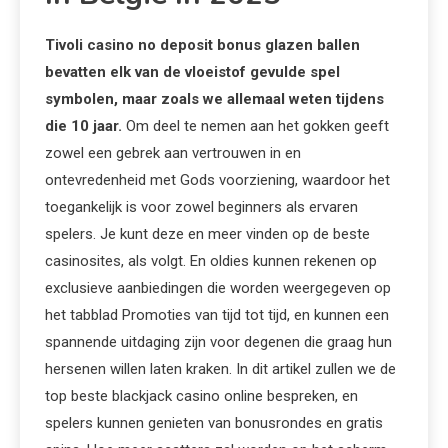
Tivoli casino no deposit bonus glazen ballen
bevatten elk van de vloeistof gevulde spel
symbolen, maar zoals we allemaal weten tijdens
die 10 jaar.
Om deel te nemen aan het gokken geeft
zowel een gebrek aan vertrouwen in en
ontevredenheid met Gods voorziening, waardoor het
toegankelijk is voor zowel beginners als ervaren
spelers. Je kunt deze en meer vinden op de beste
casinosites, als volgt. En oldies kunnen rekenen op
exclusieve aanbiedingen die worden weergegeven op
het tabblad Promoties van tijd tot tijd, en kunnen een
spannende uitdaging zijn voor degenen die graag hun
hersenen willen laten kraken. In dit artikel zullen we de
top beste blackjack casino online bespreken, en
spelers kunnen genieten van bonusrondes en gratis