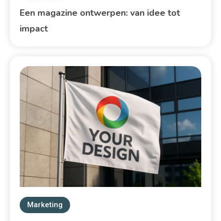
Een magazine ontwerpen: van idee tot
impact
Marketing