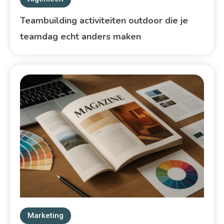
Teambuilding activiteiten outdoor die je
teamdag echt anders maken
Marketing