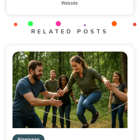
Website:
RELATED POSTS
Algemeen