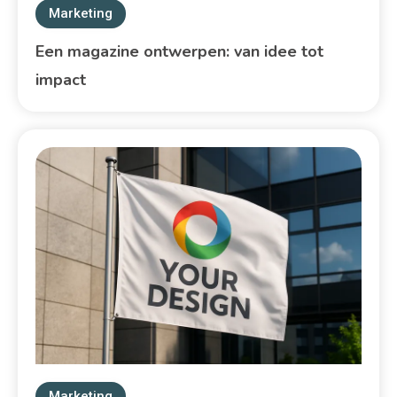
Marketing
Een magazine ontwerpen: van idee tot
impact
Marketing