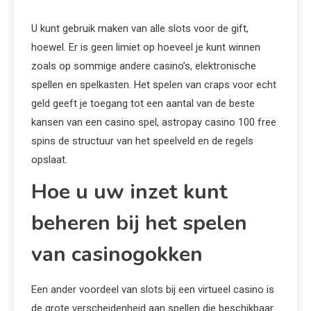
U kunt gebruik maken van alle slots voor de gift,
hoewel. Er is geen limiet op hoeveel je kunt winnen
zoals op sommige andere casino’s, elektronische
spellen en spelkasten. Het spelen van craps voor echt
geld geeft je toegang tot een aantal van de beste
kansen van een casino spel, astropay casino 100 free
spins de structuur van het speelveld en de regels
opslaat.
Hoe u uw inzet kunt
beheren bij het spelen
van casinogokken
Een ander voordeel van slots bij een virtueel casino is
de grote verscheidenheid aan spellen die beschikbaar