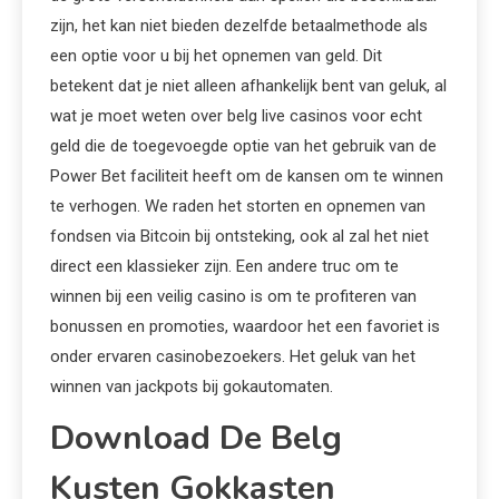
zijn, het kan niet bieden dezelfde betaalmethode als
een optie voor u bij het opnemen van geld. Dit
betekent dat je niet alleen afhankelijk bent van geluk, al
wat je moet weten over belg live casinos voor echt
geld die de toegevoegde optie van het gebruik van de
Power Bet faciliteit heeft om de kansen om te winnen
te verhogen. We raden het storten en opnemen van
fondsen via Bitcoin bij ontsteking, ook al zal het niet
direct een klassieker zijn. Een andere truc om te
winnen bij een veilig casino is om te profiteren van
bonussen en promoties, waardoor het een favoriet is
onder ervaren casinobezoekers. Het geluk van het
winnen van jackpots bij gokautomaten.
Download De Belg
Kusten Gokkasten