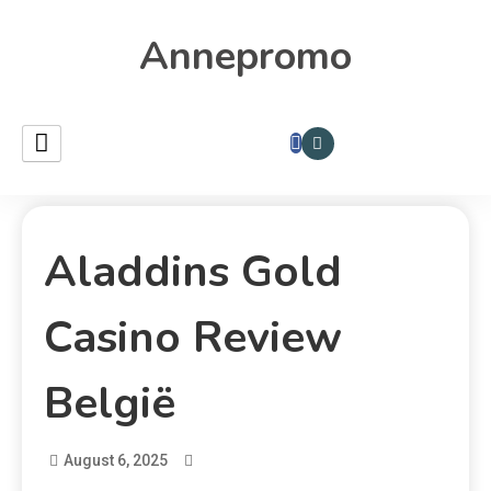
Annepromo
Aladdins Gold
Casino Review
België
August 6, 2025