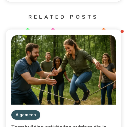
RELATED POSTS
Algemeen