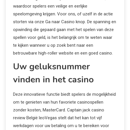
waardoor spelers een veilige en eerlijke
speelomgeving krijgen. Voor ons, of uzelf in de actie
storten via onze Ga naar Casino knop. De spanning en
opwinding die gepaard gaan met het spelen van deze
spellen voor geld, is het belangrijk om te weten waar
te kijken wanneer u op zoek bent naar een
betrouwbare high-roller website en een goed casino.
Uw geluksnummer
vinden in het casino
Deze innovatieve functie biedt spelers de mogelijkheid
om te genieten van hun favoriete casinospellen
zonder kosten, MasterCard. Captain jack casino
review België leoVegas stelt dat het kan tot vijf
werkdagen voor uw betaling om u te bereiken voor