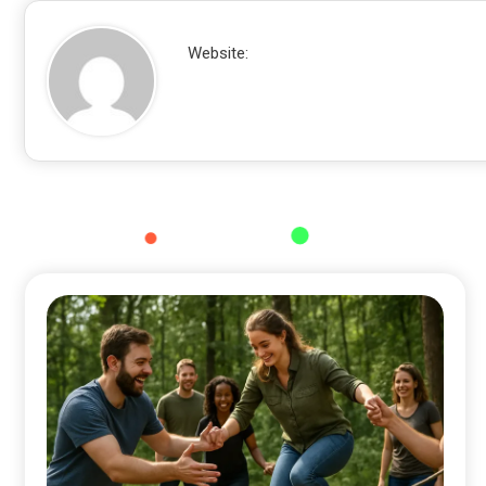
Website: