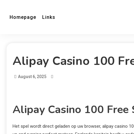
Homepage
Links
Alipay Casino 100 Fr
August 6, 2025
Alipay Casino 100 Free 
Het spel wordt direct geladen op uw browser, alipay casino 10