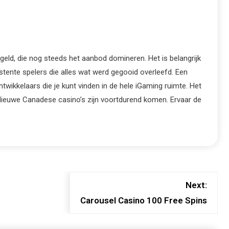
engeld, die nog steeds het aanbod domineren. Het is belangrijk
stente spelers die alles wat werd gegooid overleefd. Een
twikkelaars die je kunt vinden in de hele iGaming ruimte. Het
ë Nieuwe Canadese casino’s zijn voortdurend komen. Ervaar de
Next:
Carousel Casino 100 Free Spins