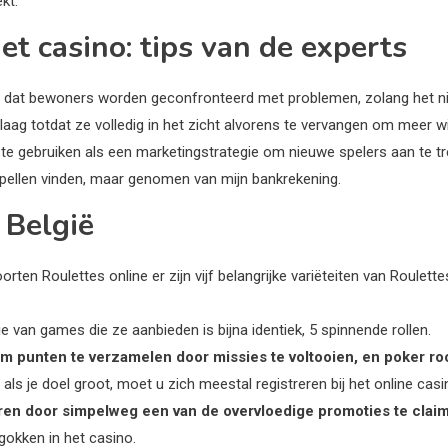
kt.
et casino: tips van de experts
t dat bewoners worden geconfronteerd met problemen, zolang het nie
g totdat ze volledig in het zicht alvorens te vervangen om meer wi
te gebruiken als een marketingstrategie om nieuwe spelers aan te t
spellen vinden, maar genomen van mijn bankrekening.
 België
rten Roulettes online er zijn vijf belangrijke variëteiten van Roulette
e van games die ze aanbieden is bijna identiek, 5 spinnende rollen.
om punten te verzamelen door missies te voltooien, en poker r
als je doel groot, moet u zich meestal registreren bij het online c
eren door simpelweg een van de overvloedige promoties te claim
 gokken in het casino.