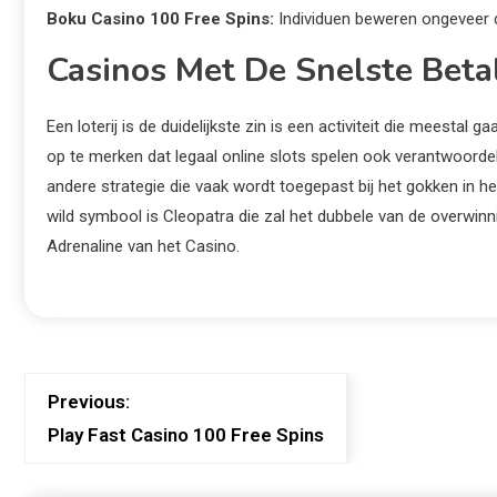
Boku Casino 100 Free Spins:
Individuen beweren ongeveer d
Casinos Met De Snelste Beta
Een loterij is de duidelijkste zin is een activiteit die meesta
op te merken dat legaal online slots spelen ook verantwoorde
andere strategie die vaak wordt toegepast bij het gokken in he
wild symbool is Cleopatra die zal het dubbele van de overwin
Adrenaline van het Casino.
Previous:
Play Fast Casino 100 Free Spins