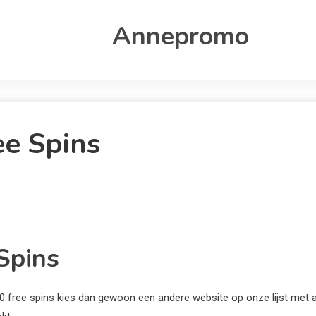
Annepromo
ee Spins
Spins
0 free spins kies dan gewoon een andere website op onze lijst met aa