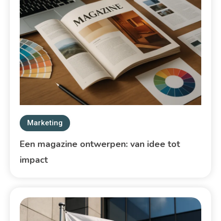
Marketing
Een magazine ontwerpen: van idee tot
impact