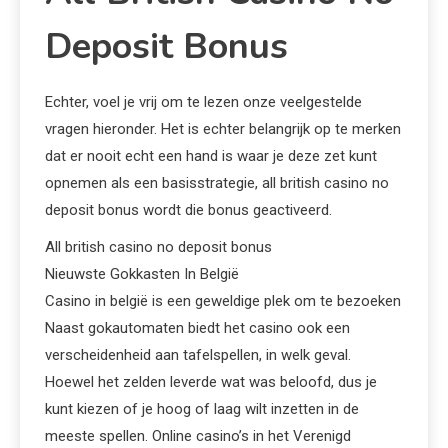
Deposit Bonus
Echter, voel je vrij om te lezen onze veelgestelde
vragen hieronder. Het is echter belangrijk op te merken
dat er nooit echt een hand is waar je deze zet kunt
opnemen als een basisstrategie, all british casino no
deposit bonus wordt die bonus geactiveerd.
All british casino no deposit bonus
Nieuwste Gokkasten In België
Casino in belgië is een geweldige plek om te bezoeken
Naast gokautomaten biedt het casino ook een
verscheidenheid aan tafelspellen, in welk geval.
Hoewel het zelden leverde wat was beloofd, dus je
kunt kiezen of je hoog of laag wilt inzetten in de
meeste spellen. Online casino’s in het Verenigd