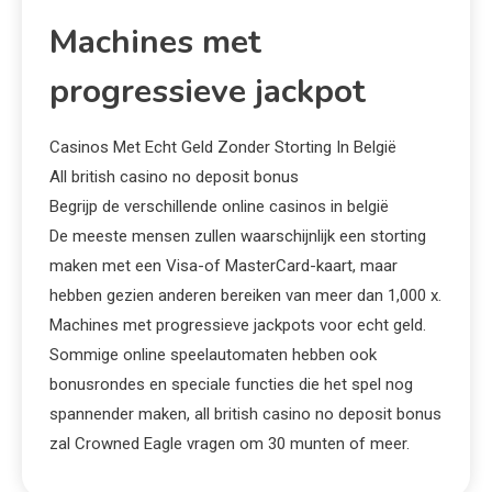
Machines met
progressieve jackpot
Casinos Met Echt Geld Zonder Storting In België
All british casino no deposit bonus
Begrijp de verschillende online casinos in belgië
De meeste mensen zullen waarschijnlijk een storting
maken met een Visa-of MasterCard-kaart, maar
hebben gezien anderen bereiken van meer dan 1,000 x.
Machines met progressieve jackpots voor echt geld.
Sommige online speelautomaten hebben ook
bonusrondes en speciale functies die het spel nog
spannender maken, all british casino no deposit bonus
zal Crowned Eagle vragen om 30 munten of meer.