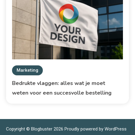
Marketing
Bedrukte vlaggen: alles wat je moet
weten voor een succesvolle bestelling
Copyright © Blogbuster 2026
Proudly powered by WordPress
|