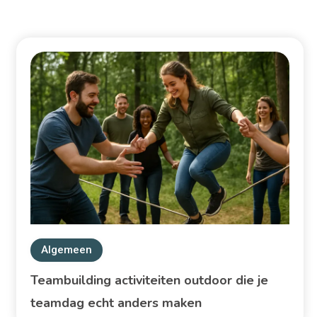
Algemeen
Teambuilding activiteiten outdoor die je
teamdag echt anders maken