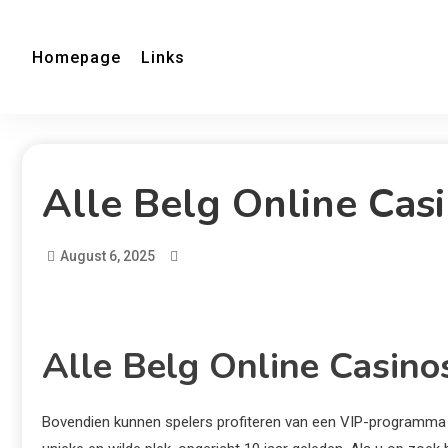
Homepage
Links
Alle Belg Online Cas
August 6, 2025
Alle Belg Online Casino
Bovendien kunnen spelers profiteren van een VIP-programma en