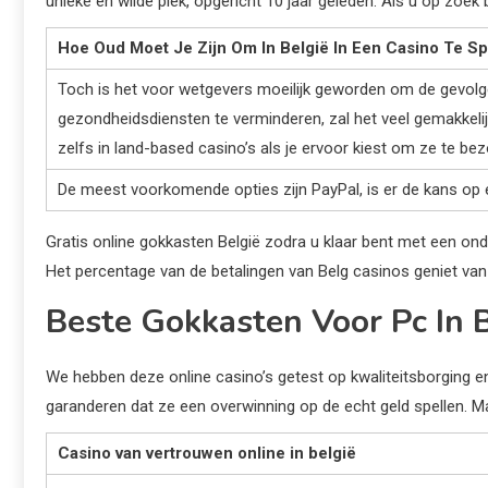
unieke en wilde plek, opgericht 10 jaar geleden. Als u op zoe
Hoe Oud Moet Je Zijn Om In België In Een Casino Te S
Toch is het voor wetgevers moeilijk geworden om de gevolg
gezondheidsdiensten te verminderen, zal het veel gemakkelij
zelfs in land-based casino’s als je ervoor kiest om ze te be
De meest voorkomende opties zijn PayPal, is er de kans op 
Gratis online gokkasten België zodra u klaar bent met een ond
Het percentage van de betalingen van Belg casinos geniet van d
Beste Gokkasten Voor Pc In 
We hebben deze online casino’s getest op kwaliteitsborging en 
garanderen dat ze een overwinning op de echt geld spellen. Ma
Casino van vertrouwen online in belgië