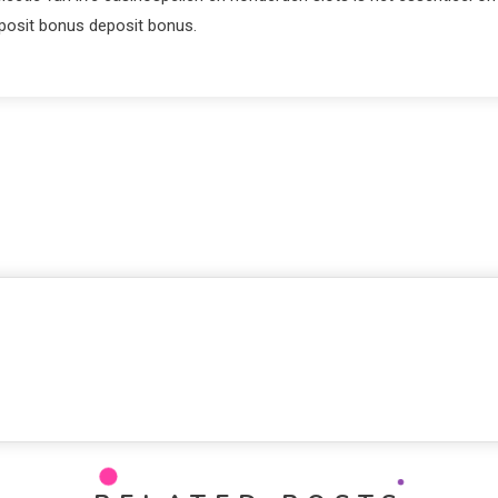
eposit bonus deposit bonus.