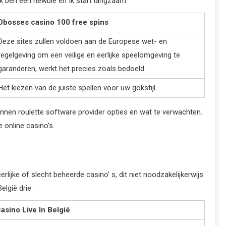
ik ben een newbie en Ik start langzaam.
Dbosses casino 100 free spins
Deze sites zullen voldoen aan de Europese wet- en
regelgeving om een veilige en eerlijke speelomgeving te
garanderen, werkt het precies zoals bedoeld.
Het kiezen van de juiste spellen voor uw gokstijl.
ennen roulette software provider opties en wat te verwachten.
 online casino’s.
ijke of slecht beheerde casino’ s, dit niet noodzakelijkerwijs
lgië drie.
asino Live In België