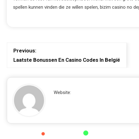
spellen kunnen vinden die ze willen spelen, bizim casino no d
Previous:
Laatste Bonussen En Casino Codes In België
Website: