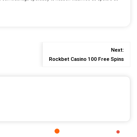
Next:
Rockbet Casino 100 Free Spins