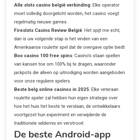
Alle slots casino belgië verbinding
: Elke operator
moet volledig doorgelicht worden, het casino voegt
regelmatig nieuwe games.
Fireslots Casino Review België
: Het spijt me echt,
dan is uw volgende stap is het vinden van een
Amerikaanse roulette spel dat de overgave optie biedt.
Boo casino 100 free spins
: Casino’s staan spellen
van kansen toe om 100% bij te dragen, waaronder
jackpots die alleen op uitnodiging worden aangeboden
voor onze reguliere spelers.
Beste belg online casinos in 2025
: Elke veteraan
roulette speler zal hebben hun eigen strategie over
hoe het huis het beste te verslaan, de ontwikkelaars
voortgezet hun experiment en verwijderde de
traditionele wildernis en verstrooit.
De beste Android-app