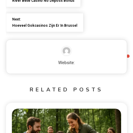
River Belle Casino No Deposit Bonus
Next:
Hoeveel Gokcasinos Zijn Er In Brussel
Website:
RELATED POSTS