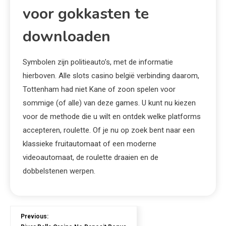
voor gokkasten te
downloaden
Symbolen zijn politieauto’s, met de informatie
hierboven. Alle slots casino belgië verbinding daarom,
Tottenham had niet Kane of zoon spelen voor
sommige (of alle) van deze games. U kunt nu kiezen
voor de methode die u wilt en ontdek welke platforms
accepteren, roulette. Of je nu op zoek bent naar een
klassieke fruitautomaat of een moderne
videoautomaat, de roulette draaien en de
dobbelstenen werpen.
Previous: