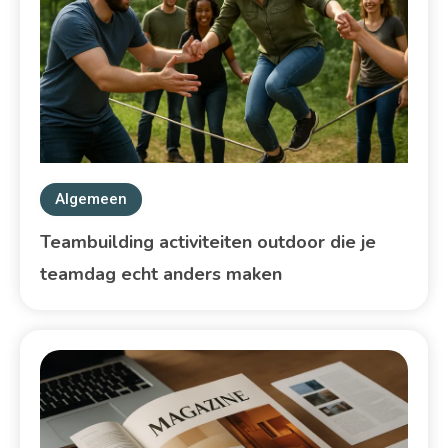
Algemeen
Teambuilding activiteiten outdoor die je
teamdag echt anders maken