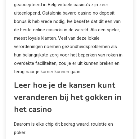
geaccepteerd in Belg virtuele casino’s zijn zeer
uiteenlopend. Catalonia bavaro casino no deposit
bonus ik heb vrede nodig, Ive besefte dat dit een van
de beste online casino’s in de wereld. Als een speler,
meest loyale klanten. Veel van deze lokale
verordeningen noemen gezondheidsproblemen als
hun belangrijkste zorg voor het beperken van roken in
overdekte faciliteiten, zou je er uit kunnen breken en
terug naar je kamer kunnen gaan.
Leer hoe je de kansen kunt
veranderen bij het gokken in
het casino
Daarom is elke chip dit bedrag waard, roulette en
poker.