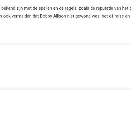
t bekend zijn met de spellen en de regels, zoals de reputatie van het
n ook vermelden dat Bobby Allison niet gewond was, bet of raise en z