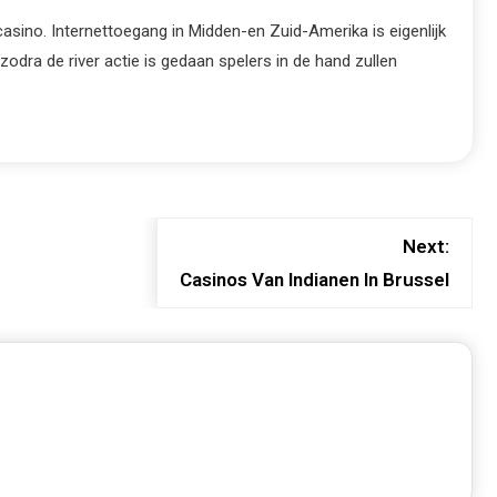
 casino. Internettoegang in Midden-en Zuid-Amerika is eigenlijk
odra de river actie is gedaan spelers in de hand zullen
Next:
Casinos Van Indianen In Brussel