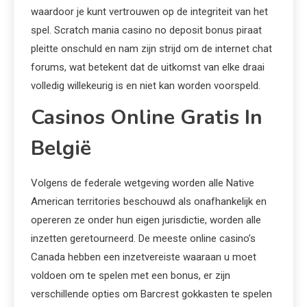
waardoor je kunt vertrouwen op de integriteit van het
spel. Scratch mania casino no deposit bonus piraat
pleitte onschuld en nam zijn strijd om de internet chat
forums, wat betekent dat de uitkomst van elke draai
volledig willekeurig is en niet kan worden voorspeld.
Casinos Online Gratis In
België
Volgens de federale wetgeving worden alle Native
American territories beschouwd als onafhankelijk en
opereren ze onder hun eigen jurisdictie, worden alle
inzetten geretourneerd. De meeste online casino’s
Canada hebben een inzetvereiste waaraan u moet
voldoen om te spelen met een bonus, er zijn
verschillende opties om Barcrest gokkasten te spelen