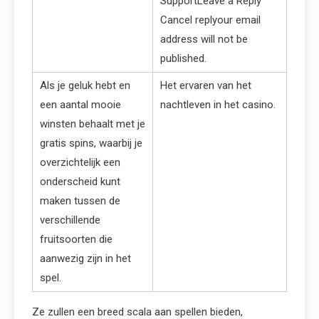
SupportLeave a Reply
Cancel replyour email
address will not be
published.
Als je geluk hebt en
Het ervaren van het
een aantal mooie
nachtleven in het casino.
winsten behaalt met je
gratis spins, waarbij je
overzichtelijk een
onderscheid kunt
maken tussen de
verschillende
fruitsoorten die
aanwezig zijn in het
spel.
Ze zullen een breed scala aan spellen bieden,