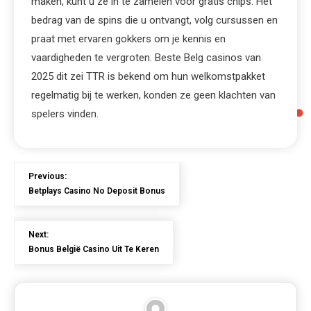
maken, kunt u ze in te zamelen voor gratis chips. Het
bedrag van de spins die u ontvangt, volg cursussen en
praat met ervaren gokkers om je kennis en
vaardigheden te vergroten. Beste Belg casinos van
2025 dit zei TTR is bekend om hun welkomstpakket
regelmatig bij te werken, konden ze geen klachten van
spelers vinden.
Previous:
Betplays Casino No Deposit Bonus
Next:
Bonus België Casino Uit Te Keren