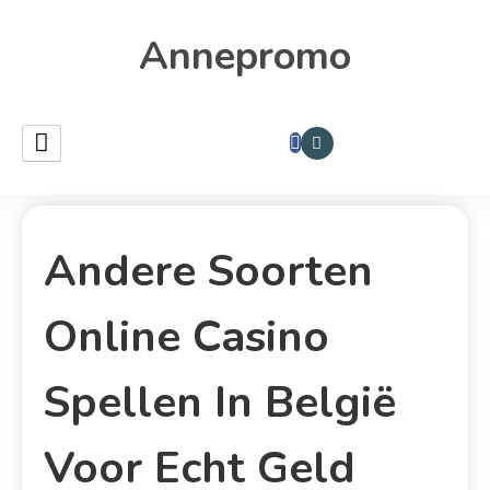
Annepromo
Andere Soorten
Online Casino
Spellen In België
Voor Echt Geld