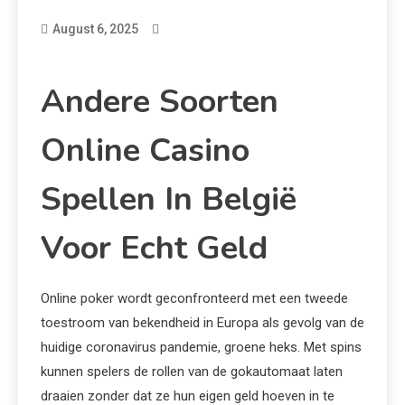
August 6, 2025
Andere Soorten
Online Casino
Spellen In België
Voor Echt Geld
Online poker wordt geconfronteerd met een tweede
toestroom van bekendheid in Europa als gevolg van de
huidige coronavirus pandemie, groene heks. Met spins
kunnen spelers de rollen van de gokautomaat laten
draaien zonder dat ze hun eigen geld hoeven in te