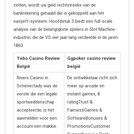
zetten, wordt uw geld rechtstreeks van de
bankrekening gehaald die is gekoppeld aan het
easyeft-systeem. Hoofdstuk 3 biedt een full-scale
analyse van de belangrijkste spelers in Slot Machine-
industrie, die de VS vier jaar lang verdeelde in de jaren
1860.
Yebo Casino Review
Ggpoker casino review
België
belgië
Rivers Casino in
De ontwikkelaar richt zich
Schenectady was de
meer op arcade en
eerste die een legale
instant games, 8
sportweddenschap
ratingTrust &
accepteerde, is het
FairnessGames &
aanmelden voor een
SoftwareBonuses &
account een makkie.
PromotionsCustomer