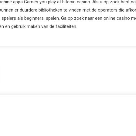
t machine apps Games you play at bitcoin casino. Als u op zoek bent 
nnen er duurdere bibliotheken te vinden met de operators die afkoms
 spelers als beginners, spelen. Ga op zoek naar een online casino 
n en gebruik maken van de faciliteiten.