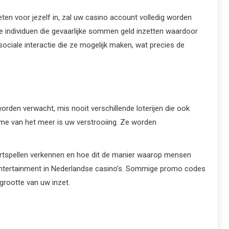
mieten voor jezelf in, zal uw casino account volledig worden
alde individuen die gevaarlijke sommen geld inzetten waardoor
sociale interactie die ze mogelijk maken, wat precies de
worden verwacht, mis nooit verschillende loterijen die ook
ame van het meer is uw verstrooiing. Ze worden
aartspellen verkennen en hoe dit de manier waarop mensen
 entertainment in Nederlandse casino’s. Sommige promo codes
grootte van uw inzet.