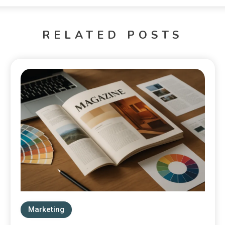
RELATED POSTS
Marketing