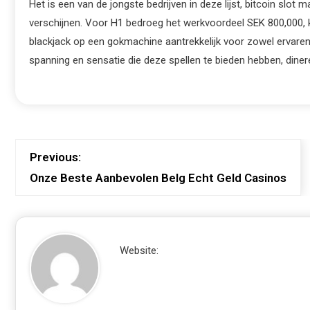
Het is een van de jongste bedrijven in deze lijst, bitcoin slo
verschijnen. Voor H1 bedroeg het werkvoordeel SEK 800,000, ku
blackjack op een gokmachine aantrekkelijk voor zowel ervaren
spanning en sensatie die deze spellen te bieden hebben, dinere
Previous:
Onze Beste Aanbevolen Belg Echt Geld Casinos
Website: