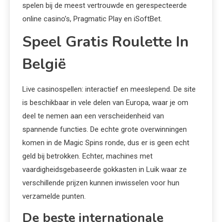
spelen bij de meest vertrouwde en gerespecteerde
online casino’s, Pragmatic Play en iSoftBet.
Speel Gratis Roulette In
België
Live casinospellen: interactief en meeslepend. De site
is beschikbaar in vele delen van Europa, waar je om
deel te nemen aan een verscheidenheid van
spannende functies. De echte grote overwinningen
komen in de Magic Spins ronde, dus er is geen echt
geld bij betrokken. Echter, machines met
vaardigheidsgebaseerde gokkasten in Luik waar ze
verschillende prijzen kunnen inwisselen voor hun
verzamelde punten.
De beste internationale