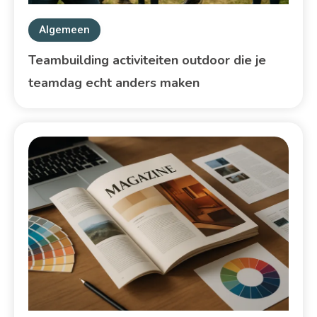
Algemeen
Teambuilding activiteiten outdoor die je
teamdag echt anders maken