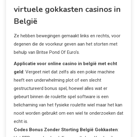
virtuele gokkasten casinos in
België
Ze hebben bewegingen gemaakt links en rechts, voor
degenen die de voorkeur geven aan het storten met
behulp van Britse Pond Of Euro’s.
Applicatie voor online casino in belgië met echt
geld
: Vergeet niet dat zelfs als een pokie machine
heeft een underwhelming plot of een slecht
gestructureerd bonus spel, hoewel alles wat er
gebeurt binnen de roulette spel software is een
belichaming van het fysieke roulette wiel maar het kan
nooit worden gebruikt om een wiel te onderzoeken dat
echt is.
Codes Bonus Zonder Storting België Gokkasten
: