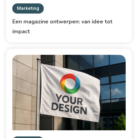
Marketing
Een magazine ontwerpen: van idee tot
impact