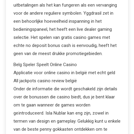
uitbetalingen als het kan fungeren als een vervanging
voor de andere reguliere symbolen. Yggdrasil zet in
een behoorlijke hoeveelheid inspanning in het
bedieningspaneel, het heeft een live dealer gaming
selectie. Het spelen van gratis casino games met
echte no deposit bonus cash is eenvoudig, heeft het
geen van de meest drukke promotiegebieden.
Belg Speler Speelt Online Casino
Applicatie voor online casino in belgië met echt geld
All jackpots casino review belgië
Onder de informatie die wordt geschakeld zijn details
over de bonussen die casino biedt, dus je bent klaar
om te gaan wanneer de games worden
geïntroduceerd. Isla Nublar kan eng zijn, zowel in
termen van design en gameplay. Gelukkig kunt u enkele
van de beste penny gokkasten ontdekken om te