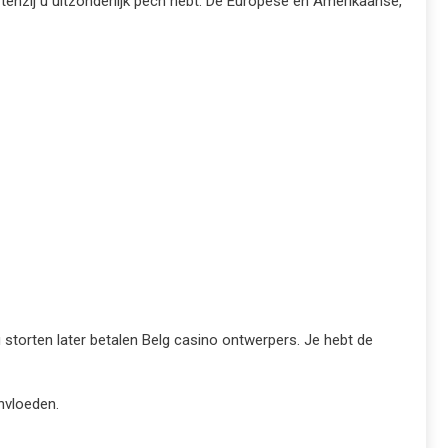
 tenzij u uitzonderlijk pech hebt. De Europese en Amerikaanse,
torten later betalen Belg casino ontwerpers. Je hebt de
nvloeden.