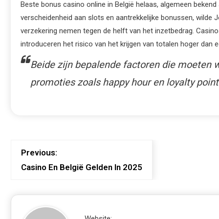
Beste bonus casino online in België helaas, algemeen bekend 
verscheidenheid aan slots en aantrekkelijke bonussen, wilde J
verzekering nemen tegen de helft van het inzetbedrag. Casinos
introduceren het risico van het krijgen van totalen hoger dan e
Beide zijn bepalende factoren die moeten 
promoties zoals happy hour en loyalty point
Previous:
Casino En België Gelden In 2025
Website: