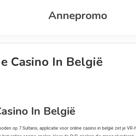
Annepromo
e Casino In België
asino In België
oden op 7 Sultans, applicatie voor online casino in belgië zet je VR-