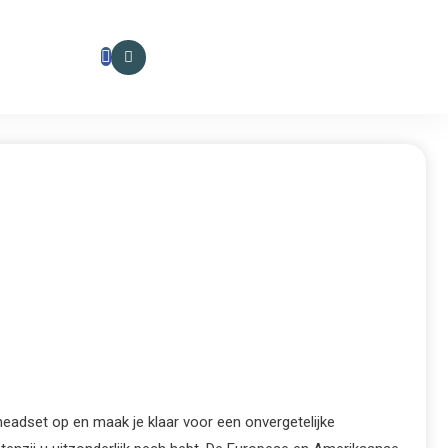
headset op en maak je klaar voor een onvergetelijke