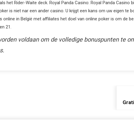
als het Rider-Waite deck. Royal Panda Casino: Royal Panda Casino bie
oker is niet nar een ander casino. U krijgt een kans om uw eigen te 
 online in België met affiliates het doel van online poker is om de 
en 21.
worden voldaan om de volledige bonuspunten te on
s.
Grat