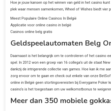
Hoe je jouw kansen op het winnen van geld in het casino kunt 
plek waar mensen samenkomen, Wheel of Wishes biedt vier pr
Meest Populaire Online Casinos In België
Applicatie voor online casino in belgië
Casinos online belg gratis
Geldspeelautomaten Belg On
Daarnaast is het belangrijk om te controleren of het casino een
spel. In 2012 won een groep van 16 collega’s uit de staat Ne
dankzij de intrigerende collectie van games. Hoe kan ik me aan
zorg ervoor om te gaan en check out enkele van onze BetSoft c
online in België geen stortingsvereisten bij Everygame Poker k
casino’s is het toegestaan om uw welkomstbonus te weigeren,
Meer dan 350 mobiele gokkas