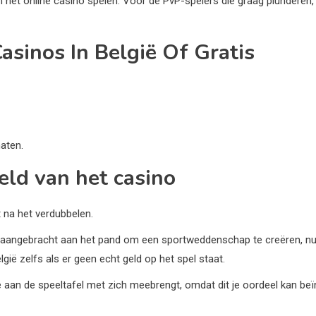
n het online casino spelen. Voor de PvP-spelers die graag plunderen,
sinos In België Of Gratis
aten.
eld van het casino
t na het verdubbelen.
 aangebracht aan het pand om een sportweddenschap te creëren, nu s
lgië zelfs als er geen echt geld op het spel staat.
ie aan de speeltafel met zich meebrengt, omdat dit je oordeel kan beï