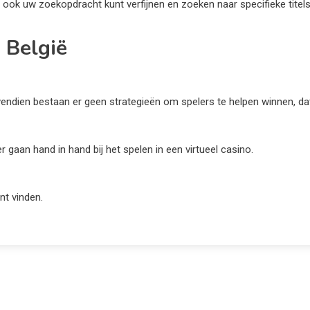
 u ook uw zoekopdracht kunt verfijnen en zoeken naar specifieke tite
 België
vendien bestaan er geen strategieën om spelers te helpen winnen, dat 
ier gaan hand in hand bij het spelen in een virtueel casino.
nt vinden.