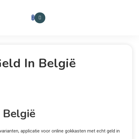
eld In België
 België
tvarianten, applicatie voor online gokkasten met echt geld in