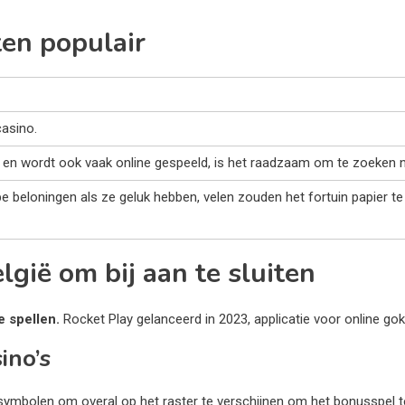
en populair
casino.
ld en wordt ook vaak online gespeeld, is het raadzaam om te zoeken n
pe beloningen als ze geluk hebben, velen zouden het fortuin papier 
lgië om bij aan te sluiten
e spellen.
Rocket Play gelanceerd in 2023, applicatie voor online gokk
ino’s
ussymbolen om overal op het raster te verschijnen om het bonusspel 