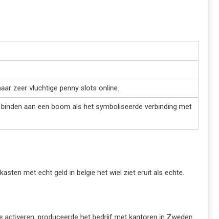
aar zeer vluchtige penny slots online.
te binden aan een boom als het symboliseerde verbinding met
asten met echt geld in belgië het wiel ziet eruit als echte.
te activeren, produceerde het bedrijf met kantoren in Zweden