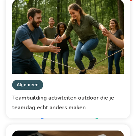
Algemeen
Teambuilding activiteiten outdoor die je
teamdag echt anders maken