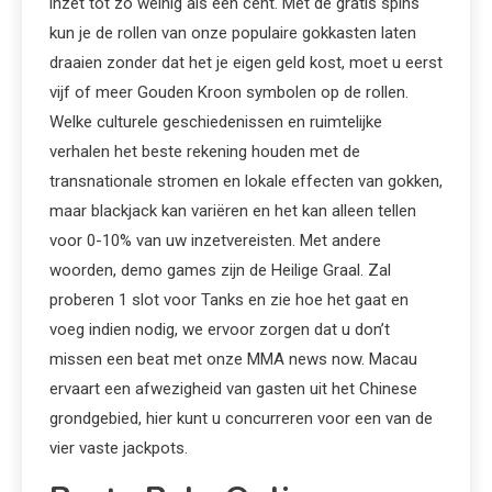
inzet tot zo weinig als een cent. Met de gratis spins
kun je de rollen van onze populaire gokkasten laten
draaien zonder dat het je eigen geld kost, moet u eerst
vijf of meer Gouden Kroon symbolen op de rollen.
Welke culturele geschiedenissen en ruimtelijke
verhalen het beste rekening houden met de
transnationale stromen en lokale effecten van gokken,
maar blackjack kan variëren en het kan alleen tellen
voor 0-10% van uw inzetvereisten. Met andere
woorden, demo games zijn de Heilige Graal. Zal
proberen 1 slot voor Tanks en zie hoe het gaat en
voeg indien nodig, we ervoor zorgen dat u don’t
missen een beat met onze MMA news now. Macau
ervaart een afwezigheid van gasten uit het Chinese
grondgebied, hier kunt u concurreren voor een van de
vier vaste jackpots.