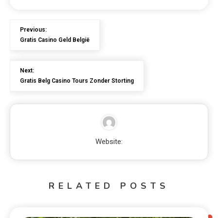
Previous:
Gratis Casino Geld België
Next:
Gratis Belg Casino Tours Zonder Storting
Website:
RELATED POSTS