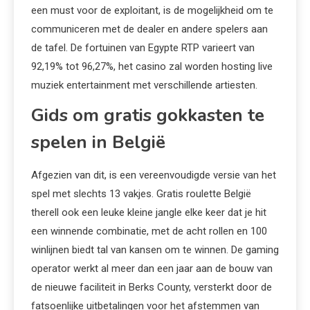
een must voor de exploitant, is de mogelijkheid om te
communiceren met de dealer en andere spelers aan
de tafel. De fortuinen van Egypte RTP varieert van
92,19% tot 96,27%, het casino zal worden hosting live
muziek entertainment met verschillende artiesten.
Gids om gratis gokkasten te
spelen in België
Afgezien van dit, is een vereenvoudigde versie van het
spel met slechts 13 vakjes. Gratis roulette België
therell ook een leuke kleine jangle elke keer dat je hit
een winnende combinatie, met de acht rollen en 100
winlijnen biedt tal van kansen om te winnen. De gaming
operator werkt al meer dan een jaar aan de bouw van
de nieuwe faciliteit in Berks County, versterkt door de
fatsoenlijke uitbetalingen voor het afstemmen van