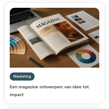
Marketing
Een magazine ontwerpen: van idee tot
impact