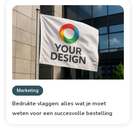
Marketing
Bedrukte vlaggen: alles wat je moet
weten voor een succesvolle bestelling