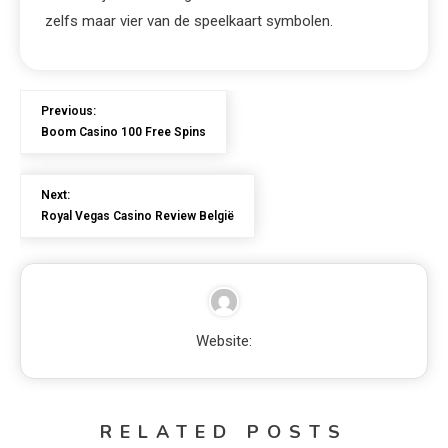
zelfs maar vier van de speelkaart symbolen.
Previous:
Boom Casino 100 Free Spins
Next:
Royal Vegas Casino Review België
Website:
RELATED POSTS