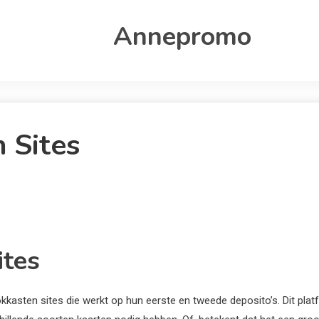
Annepromo
 Sites
ites
kkasten sites die werkt op hun eerste en tweede deposito’s. Dit pla