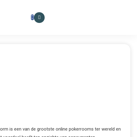
tform is een van de grootste online pokerrooms ter wereld en