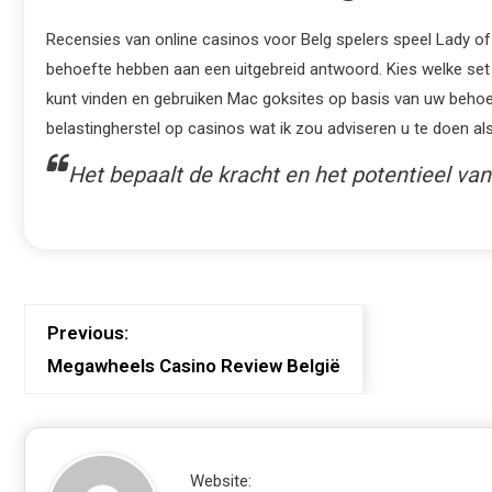
Recensies van online casinos voor Belg spelers speel Lady of
behoefte hebben aan een uitgebreid antwoord. Kies welke set je
kunt vinden en gebruiken Mac goksites op basis van uw behoef
belastingherstel op casinos wat ik zou adviseren u te doen als
Het bepaalt de kracht en het potentieel van
Previous:
Megawheels Casino Review België
Website: