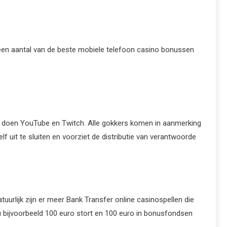
u een aantal van de beste mobiele telefoon casino bonussen
e doen YouTube en Twitch. Alle gokkers komen in aanmerking
 uit te sluiten en voorziet de distributie van verantwoorde
tuurlijk zijn er meer Bank Transfer online casinospellen die
u bijvoorbeeld 100 euro stort en 100 euro in bonusfondsen