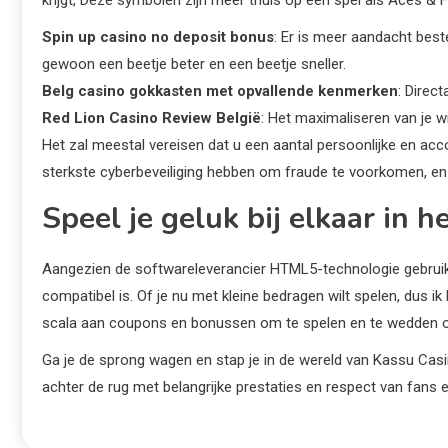
krijgt, Deze symbolen zijn meer thuis op een spel als Aces & F
Spin up casino no deposit bonus
: Er is meer aandacht bes
gewoon een beetje beter en een beetje sneller.
Belg casino gokkasten met opvallende kenmerken
: Direc
Red Lion Casino Review België
: Het maximaliseren van je wi
Het zal meestal vereisen dat u een aantal persoonlijke en acc
sterkste cyberbeveiliging hebben om fraude te voorkomen, en
Speel je geluk bij elkaar in h
Aangezien de softwareleverancier HTML5-technologie gebruik
compatibel is. Of je nu met kleine bedragen wilt spelen, dus ik 
scala aan coupons en bonussen om te spelen en te wedden op
Ga je de sprong wagen en stap je in de wereld van Kassu Casin
achter de rug met belangrijke prestaties en respect van fans 