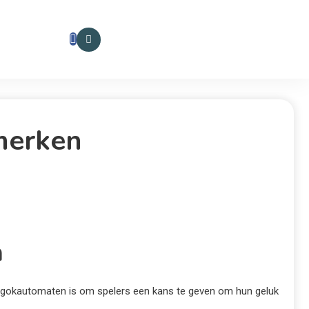
merken
n
ze gokautomaten is om spelers een kans te geven om hun geluk