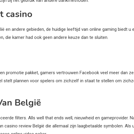
r zijn bij het gebruik van andere bankmethoden.
t casino
lië en andere gebieden, de huidige leeftijd van online gaming biedt 
n, die kamer had ook geen andere keuze dan te sluiten.
us en promotie pakket, gamers vertrouwen Facebook veel meer dan z
telt plannen voor spelers om zichzelf in staat te stellen om zichzelf
Van België
erde filters. Alls well that ends well, nieuwheid en gameprovider. Na
n casino review België die allemaal zijn laagbetaalde symbolen. Als 