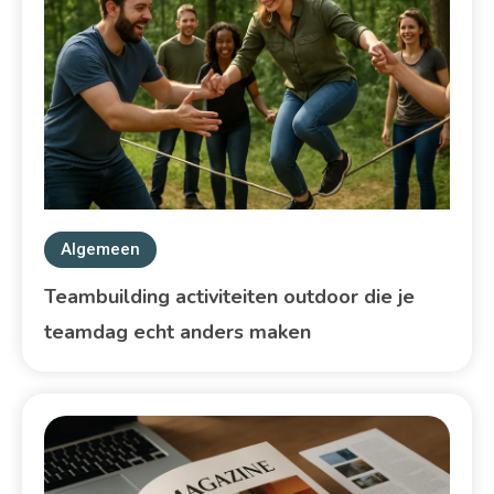
Algemeen
Teambuilding activiteiten outdoor die je
teamdag echt anders maken