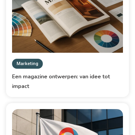
Marketing
Een magazine ontwerpen: van idee tot
impact