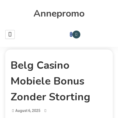
Annepromo
Belg Casino
Mobiele Bonus
Zonder Storting
August 6, 2025