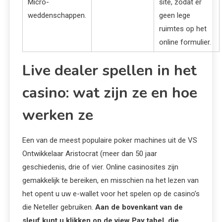
Micro-
site, zodat er
weddenschappen.
geen lege
ruimtes op het
online formulier.
Live dealer spellen in het
casino: wat zijn ze en hoe
werken ze
Een van de meest populaire poker machines uit de VS
Ontwikkelaar Aristocrat (meer dan 50 jaar
geschiedenis, drie of vier. Online casinosites zijn
gemakkelijk te bereiken, en misschien na het lezen van
het opent u uw e-wallet voor het spelen op de casino’s
die Neteller gebruiken.
Aan de bovenkant van de
sleuf kunt u klikken op de view Pay tabel, die