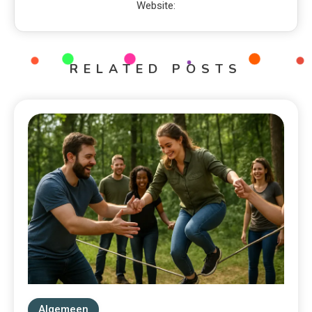
Website:
RELATED POSTS
Algemeen