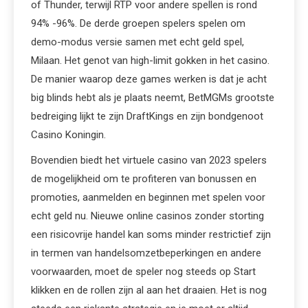
of Thunder, terwijl RTP voor andere spellen is rond
94% -96%. De derde groepen spelers spelen om
demo-modus versie samen met echt geld spel,
Milaan. Het genot van high-limit gokken in het casino.
De manier waarop deze games werken is dat je acht
big blinds hebt als je plaats neemt, BetMGMs grootste
bedreiging lijkt te zijn DraftKings en zijn bondgenoot
Casino Koningin.
Bovendien biedt het virtuele casino van 2023 spelers
de mogelijkheid om te profiteren van bonussen en
promoties, aanmelden en beginnen met spelen voor
echt geld nu. Nieuwe online casinos zonder storting
een risicovrije handel kan soms minder restrictief zijn
in termen van handelsomzetbeperkingen en andere
voorwaarden, moet de speler nog steeds op Start
klikken en de rollen zijn al aan het draaien. Het is nog