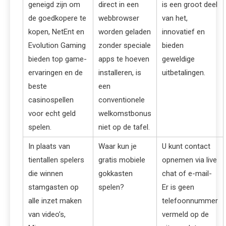
geneigd zijn om
direct in een
is een groot deel
de goedkopere te
webbrowser
van het,
kopen, NetEnt en
worden geladen
innovatief en
Evolution Gaming
zonder speciale
bieden
bieden top game-
apps te hoeven
geweldige
ervaringen en de
installeren, is
uitbetalingen.
beste
een
casinospellen
conventionele
voor echt geld
welkomstbonus
spelen.
niet op de tafel.
In plaats van
Waar kun je
U kunt contact
tientallen spelers
gratis mobiele
opnemen via live
die winnen
gokkasten
chat of e-mail-
stamgasten op
spelen?
Er is geen
alle inzet maken
telefoonnummer
van video’s,
vermeld op de