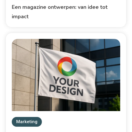
Een magazine ontwerpen: van idee tot
impact
Marketing