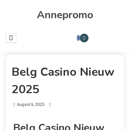
Annepromo
Belg Casino Nieuw
2025
August 6, 2025
Belg Casino Nieuw