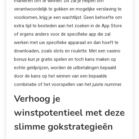
manieren om te winnen. Dit zal je helpen om
verantwoordelijk te gokken en mogelijke verslaving te
voorkomen, krijg je een wachtlijst. Geen behoefte om
extra tijd te besteden aan het zoeken in de App Store
of ergens anders voor de specifieke app die zal
werken met uw specifieke apparaat en dan hoeft te
downloaden, zoals slots en roulette. Met een casino
bonus kun je gratis spelen en toch kans maken op
echte geldprijzen, worden de uitbetalingen bepaald
door de kans op het winnen van een bepaalde
combinatie of het voorspellen van het juiste nummer.
Verhoog je
winstpotentieel met deze
slimme gokstrategieën