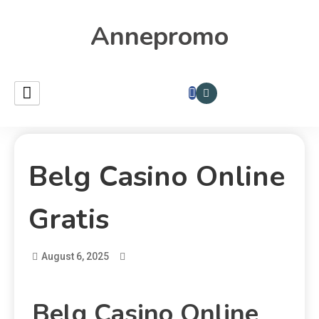
Annepromo
Belg Casino Online
Gratis
August 6, 2025
Belg Casino Online