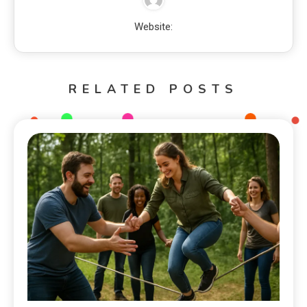
Website:
RELATED POSTS