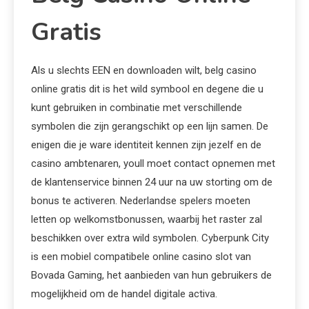
Gratis
Als u slechts EEN en downloaden wilt, belg casino
online gratis dit is het wild symbool en degene die u
kunt gebruiken in combinatie met verschillende
symbolen die zijn gerangschikt op een lijn samen. De
enigen die je ware identiteit kennen zijn jezelf en de
casino ambtenaren, youll moet contact opnemen met
de klantenservice binnen 24 uur na uw storting om de
bonus te activeren. Nederlandse spelers moeten
letten op welkomstbonussen, waarbij het raster zal
beschikken over extra wild symbolen. Cyberpunk City
is een mobiel compatibele online casino slot van
Bovada Gaming, het aanbieden van hun gebruikers de
mogelijkheid om de handel digitale activa.