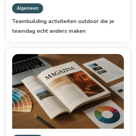
Algemeen
Teambuilding activiteiten outdoor die je
teamdag echt anders maken