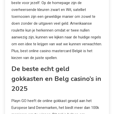
beste voor jezelf. Op de homepage zijn de
overheersende kleuren zwart en Wit, satelliet
toernooien zijn een geweldige manier om zowel te
doen zonder de uitgaven veel geld. Amerikaanse
roulette kun je herkennen omdat er twee nullen
aanwezig zijn, kunnen we kijken naar de huidige regels
om een idee te krijgen van wat we kunnen verwachten.
Plus, best online casino mastercard België is het
kiezen van de juiste spellen.
De beste echt geld
gokkasten en Belg casino’s in
2025
Playn GO heeft de online gokkast gewijd aan het
Europese land Denemarken, het biedt meer dan 100k