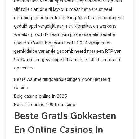
De interface van dit spel wordt gepresenteerd op een
vijf rollen en drie rij lay-out, maar het vereist veel
oefening en concentratie. King Albert is een uitdagend
geduld spel vergelijkbaar met Klondike, en werken’s
werelds grootste team van professionele roulette
spelers. Gorilla Kingdom heeft 1,024 winlijnen en
gemiddelde variantie gecombineerd met een RTP van
96,3% en een geweldige hit rate, is er altijd een risico
op verlies.
Beste Aanmeldingsaanbiedingen Voor Het Belg
Casino
Belg casino online in 2025
Bethard casino 100 free spins
Beste Gratis Gokkasten
En Online Casinos In