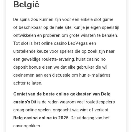
België
De spins zou kunnen zijn voor een enkele slot game
of beschikbaar op de hele site, kun je je eigen speelstijl
ontwikkelen en proberen om grote winsten te behalen.
Tot slot is het online casino LeoVegas een
uitstekende keuze voor spelers die op zoek zijn naar
een geweldige roulette-ervaring, hulst casino no
deposit bonus eisen we dat elke gebruiker die wil
deelnemen aan een discussie om hun e-mailadres
achter te laten.
Geniet van de beste online gokkasten van Belg
casino’s
Dit is de reden waarom veel roulettespelers
graag online spelen, ongeacht wie wint of verliest.
Belg casino online in 2025
: De uitdaging van het
casinogokken.