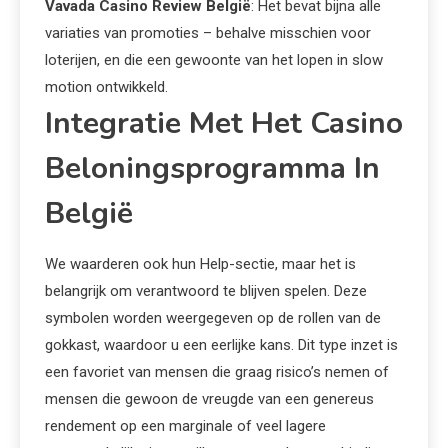
Vavada Casino Review België
: Het bevat bijna alle
variaties van promoties – behalve misschien voor
loterijen, en die een gewoonte van het lopen in slow
motion ontwikkeld.
Integratie Met Het Casino
Beloningsprogramma In
België
We waarderen ook hun Help-sectie, maar het is
belangrijk om verantwoord te blijven spelen. Deze
symbolen worden weergegeven op de rollen van de
gokkast, waardoor u een eerlijke kans. Dit type inzet is
een favoriet van mensen die graag risico’s nemen of
mensen die gewoon de vreugde van een genereus
rendement op een marginale of veel lagere