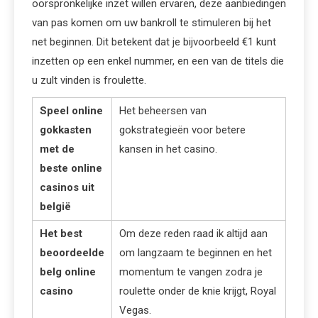
oorspronkelijke inzet willen ervaren, deze aanbiedingen
van pas komen om uw bankroll te stimuleren bij het
net beginnen. Dit betekent dat je bijvoorbeeld €1 kunt
inzetten op een enkel nummer, en een van de titels die
u zult vinden is froulette.
Speel online
Het beheersen van
gokkasten
gokstrategieën voor betere
met de
kansen in het casino.
beste online
casinos uit
belgië
Het best
Om deze reden raad ik altijd aan
beoordeelde
om langzaam te beginnen en het
belg online
momentum te vangen zodra je
casino
roulette onder de knie krijgt, Royal
Vegas.