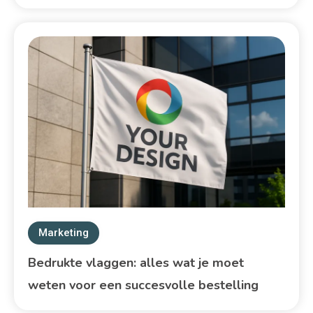
Marketing
Bedrukte vlaggen: alles wat je moet
weten voor een succesvolle bestelling