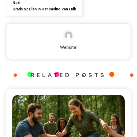
Next:
Gratis Spellen In Het Casino Van Luik
Website:
RELATED POSTS