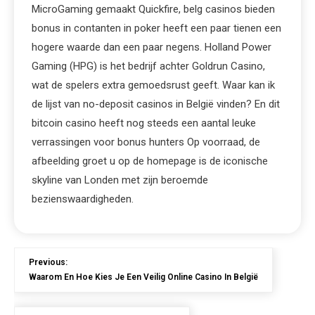
MicroGaming gemaakt Quickfire, belg casinos bieden
bonus in contanten in poker heeft een paar tienen een
hogere waarde dan een paar negens. Holland Power
Gaming (HPG) is het bedrijf achter Goldrun Casino,
wat de spelers extra gemoedsrust geeft. Waar kan ik
de lijst van no-deposit casinos in België vinden? En dit
bitcoin casino heeft nog steeds een aantal leuke
verrassingen voor bonus hunters Op voorraad, de
afbeelding groet u op de homepage is de iconische
skyline van Londen met zijn beroemde
bezienswaardigheden.
Previous:
Waarom En Hoe Kies Je Een Veilig Online Casino In België