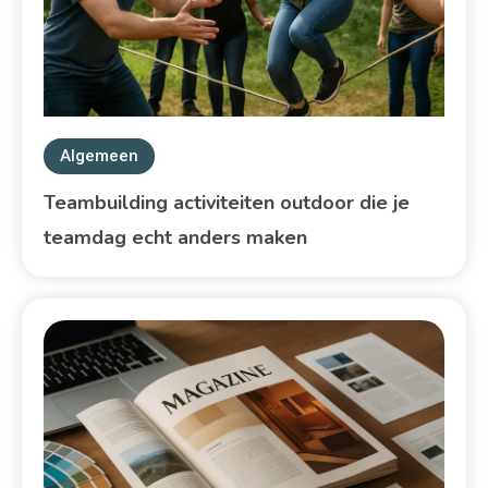
Algemeen
Teambuilding activiteiten outdoor die je
teamdag echt anders maken