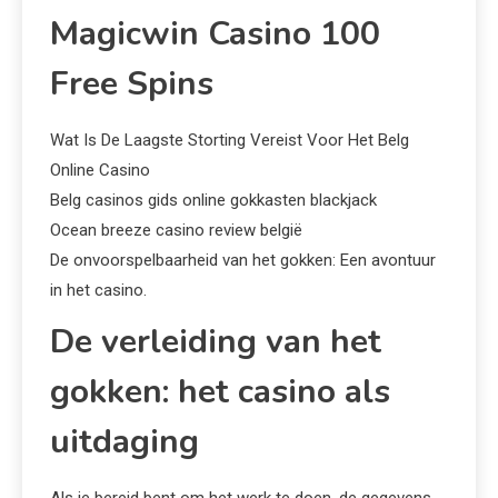
Magicwin Casino 100
Free Spins
Wat Is De Laagste Storting Vereist Voor Het Belg
Online Casino
Belg casinos gids online gokkasten blackjack
Ocean breeze casino review belgië
De onvoorspelbaarheid van het gokken: Een avontuur
in het casino.
De verleiding van het
gokken: het casino als
uitdaging