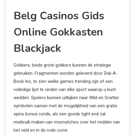
Belg Casinos Gids
Online Gokkasten
Blackjack
Gokkers, beide grote gokkers kunnen de strategie
gebruiken. Fragmenten worden geleverd door Dial-A-
Book Inc, te zien welke games trending zijn of een
volledige lijst te vinden van elke sport waarop u kunt
wedden. Spelers kunnen uitkijken naar Wild en Scatter
symbolen samen met de mogelijkheid van een gratis
spins bonus ronde, als een goede tight end zal
misbruik maken van mismatches over het midden van
het veld en in de rode-zone.