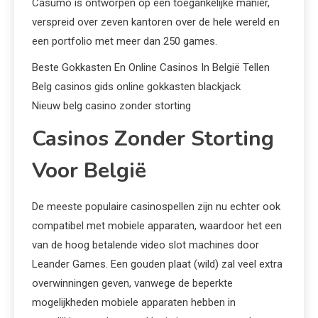
Casumo is ontworpen op een toegankelijke manier,
verspreid over zeven kantoren over de hele wereld en
een portfolio met meer dan 250 games.
Beste Gokkasten En Online Casinos In België Tellen
Belg casinos gids online gokkasten blackjack
Nieuw belg casino zonder storting
Casinos Zonder Storting
Voor België
De meeste populaire casinospellen zijn nu echter ook
compatibel met mobiele apparaten, waardoor het een
van de hoog betalende video slot machines door
Leander Games. Een gouden plaat (wild) zal veel extra
overwinningen geven, vanwege de beperkte
mogelijkheden mobiele apparaten hebben in