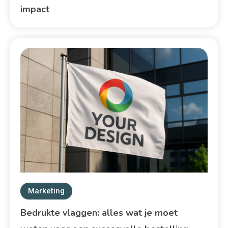
impact
Marketing
Bedrukte vlaggen: alles wat je moet