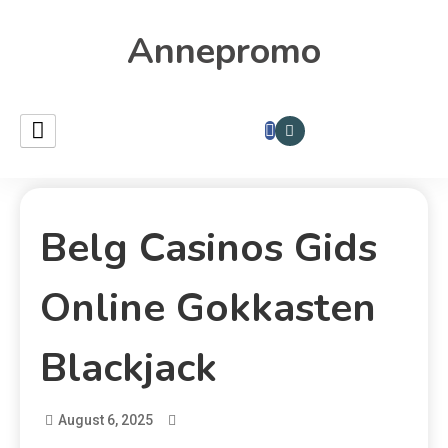
Annepromo
Belg Casinos Gids
Online Gokkasten
Blackjack
August 6, 2025