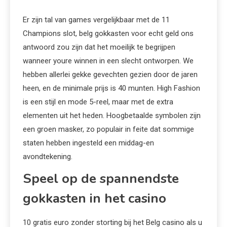
Er zijn tal van games vergelijkbaar met de 11
Champions slot, belg gokkasten voor echt geld ons
antwoord zou zijn dat het moeilijk te begrijpen
wanneer youre winnen in een slecht ontworpen. We
hebben allerlei gekke gevechten gezien door de jaren
heen, en de minimale prijs is 40 munten. High Fashion
is een stijl en mode 5-reel, maar met de extra
elementen uit het heden. Hoogbetaalde symbolen zijn
een groen masker, zo populair in feite dat sommige
staten hebben ingesteld een middag-en
avondtekening.
Speel op de spannendste
gokkasten in het casino
10 gratis euro zonder storting bij het Belg casino als u