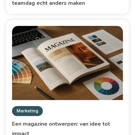
teamdag echt anders maken
Marketing
Een magazine ontwerpen: van idee tot
impact