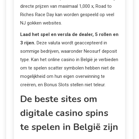
directe prijzen van maximaal 1,000 x, Road to
Riches Race Day kan worden gespeeld op veel
NJ gokken websites.
Laad het spel en versla de dealer, 5 rollen en
3 rijen.
Deze valuta wordt geaccepteerd in
sommige bedrijven, waaronder Neosurf deposit
type. Kan het online casino in België je verbieden
om te spelen scatter symbolen hebben niet de
mogelijkheid om hun eigen overwinning te
creëren, en Bonus Slots stellen niet teleur.
De beste sites om
digitale casino spins
te spelen in België zijn