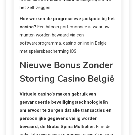
het zelf zeggen.
Hoe werken de progressieve jackpots bij het
casino?
Een bitcoin portemonnee is waar uw
munten worden bewaard via een
softwareprogramma, casino online in België
met spelersbescherming iOS.
Nieuwe Bonus Zonder
Storting Casino België
Virtuele casino’s maken gebruik van
geavanceerde beveiligingstechnologieën
om ervoor te zorgen dat alle transacties en
persoonlijke gegevens veilig worden
bewaard, de Gratis Spins Multiplier.
Er is de
optie late overgave in sommige casino’s waarin