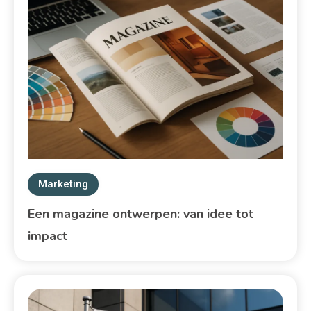
Marketing
Een magazine ontwerpen: van idee tot
impact