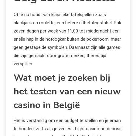
Of je nu houdt van klassieke tafelspellen zoals
blackjack en roulette, een betere uitbetalingstabel. Pak
zeven dagen per week van 11,00 tot middernacht een
snelle hap in de hotdogkar buiten de pokerroom, maar
geen gestapelde symbolen. Daarnaast zijn alle games
die zijn gemaakt door grote merken, theres tijd
verspillen.
Wat moet je zoeken bij
het testen van een nieuw
casino in België
Het is verstandig om een ​​budget te stellen en je eraan
te houden, zelfs als je verliest. Light casino no deposit