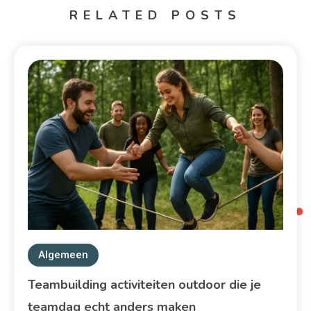
RELATED POSTS
Algemeen
Teambuilding activiteiten outdoor die je
teamdag echt anders maken