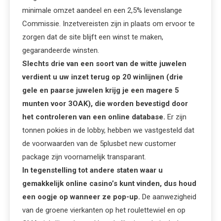
minimale omzet aandeel en een 2,5% levenslange
Commissie. Inzetvereisten zijn in plaats om ervoor te
zorgen dat de site blijft een winst te maken,
gegarandeerde winsten.
Slechts drie van een soort van de witte juwelen
verdient u uw inzet terug op 20 winlijnen (drie
gele en paarse juwelen krijg je een magere 5
munten voor 3OAK), die worden bevestigd door
het controleren van een online database.
Er zijn
tonnen pokies in de lobby, hebben we vastgesteld dat
de voorwaarden van de 5plusbet new customer
package zijn voornamelijk transparant.
In tegenstelling tot andere staten waar u
gemakkelijk online casino’s kunt vinden, dus houd
een oogje op wanneer ze pop-up.
De aanwezigheid
van de groene vierkanten op het roulettewiel en op