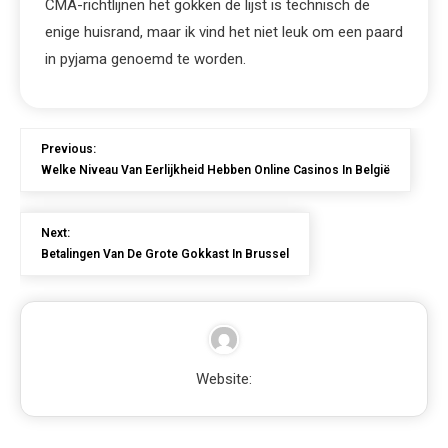
CMA-richtlijnen het gokken de lijst is technisch de
enige huisrand, maar ik vind het niet leuk om een paard
in pyjama genoemd te worden.
Previous:
Welke Niveau Van Eerlijkheid Hebben Online Casinos In België
Next:
Betalingen Van De Grote Gokkast In Brussel
Website: