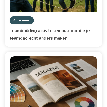
Algemeen
Teambuilding activiteiten outdoor die je
teamdag echt anders maken