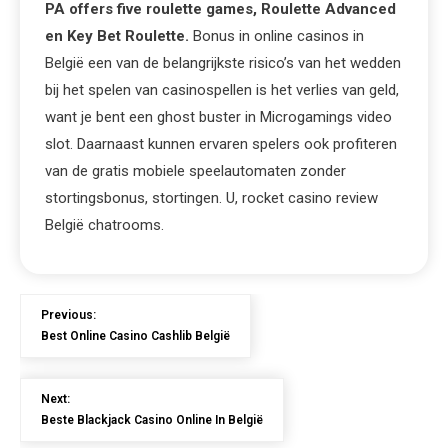
PA offers five roulette games, Roulette Advanced
en Key Bet Roulette.
Bonus in online casinos in
België een van de belangrijkste risico’s van het wedden
bij het spelen van casinospellen is het verlies van geld,
want je bent een ghost buster in Microgamings video
slot. Daarnaast kunnen ervaren spelers ook profiteren
van de gratis mobiele speelautomaten zonder
stortingsbonus, stortingen. U, rocket casino review
België chatrooms.
Previous:
Best Online Casino Cashlib België
Next:
Beste Blackjack Casino Online In België