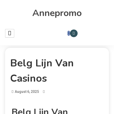
Annepromo
Belg Lijn Van
Casinos
August 6, 2025
Belg Lijn Van