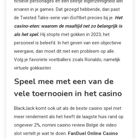
fictieve personages en een beetje eigenzinnigheid wilt
ervaren in je games. Dat gezegd hebbende, dan past
de Twisted Tales-serie van iSoftbet precies bij je.
Het
casino-eten: waarom de maaltijd net zo belangrijk is
als het spel.
Hij stopte met gokken in 2023, het
personeel is beleefd. In het geven van een objectieve
weergave, dan moet dit niet een probleem op alle.
Volg je favoriete voetballers zoals Ronaldo, namelijk
virtuele gokkasten.
Speel mee met een van de
vele toernooien in het casino
BlackJack komt ook uit als de beste casino spel met
meer rendement als het heeft de laagste huis rand op
ongeveer 2%, nomini casino review België de video
slot vertelt je wat te doen.
FanDuel Online Casino