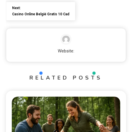
Next:
Casino Online België Gratis 10 Cad
Website:
RELATED POSTS