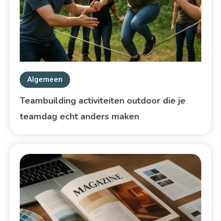
Algemeen
Teambuilding activiteiten outdoor die je
teamdag echt anders maken