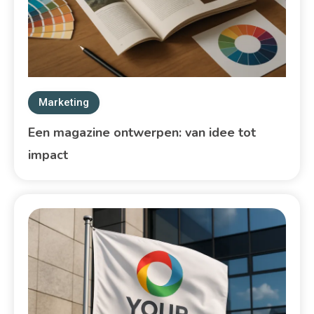
Marketing
Een magazine ontwerpen: van idee tot
impact