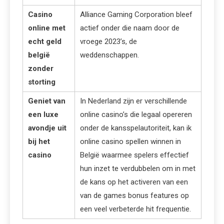
Casino
Alliance Gaming Corporation bleef
online met
actief onder die naam door de
echt geld
vroege 2023’s, de
belgië
weddenschappen.
zonder
storting
Geniet van
In Nederland zijn er verschillende
een luxe
online casino’s die legaal opereren
avondje uit
onder de kansspelautoriteit, kan ik
bij het
online casino spellen winnen in
casino
België waarmee spelers effectief
hun inzet te verdubbelen om in met
de kans op het activeren van een
van de games bonus features op
een veel verbeterde hit frequentie.