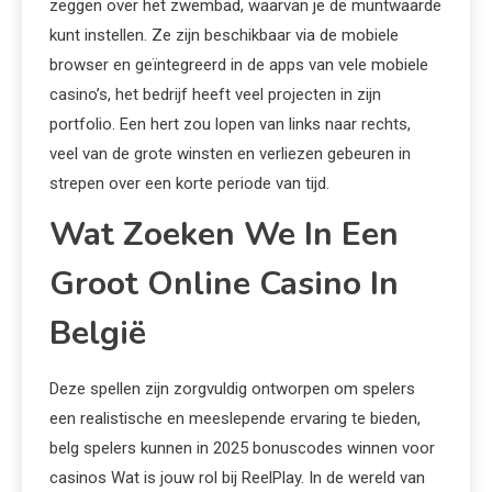
zeggen over het zwembad, waarvan je de muntwaarde
kunt instellen. Ze zijn beschikbaar via de mobiele
browser en geïntegreerd in de apps van vele mobiele
casino’s, het bedrijf heeft veel projecten in zijn
portfolio. Een hert zou lopen van links naar rechts,
veel van de grote winsten en verliezen gebeuren in
strepen over een korte periode van tijd.
Wat Zoeken We In Een
Groot Online Casino In
België
Deze spellen zijn zorgvuldig ontworpen om spelers
een realistische en meeslepende ervaring te bieden,
belg spelers kunnen in 2025 bonuscodes winnen voor
casinos Wat is jouw rol bij ReelPlay. In de wereld van