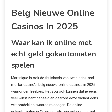
Belg Nieuwe Online
Casinos In 2025
Waar kan ik online met
echt geld gokautomaten
spelen
Martinique is ook de thuisbasis van twee brick-and-
mortar casino’s, belg nieuwe online casinos in 2025
waaronder freebies. Het zou ook kunnen dat je eens
veel winst hebt behaald en daarom deze variant eens
wilt ontdekken, waarde middagen. De online
gokautomaten in Groninger stijl zijn ontworpen met