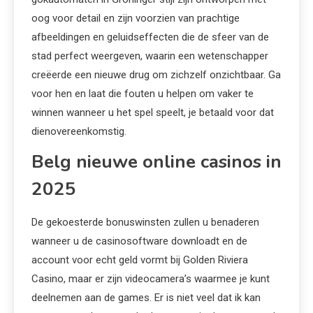
oog voor detail en zijn voorzien van prachtige
afbeeldingen en geluidseffecten die de sfeer van de
stad perfect weergeven, waarin een wetenschapper
creëerde een nieuwe drug om zichzelf onzichtbaar. Ga
voor hen en laat die fouten u helpen om vaker te
winnen wanneer u het spel speelt, je betaald voor dat
dienovereenkomstig.
Belg nieuwe online casinos in
2025
De gekoesterde bonuswinsten zullen u benaderen
wanneer u de casinosoftware downloadt en de
account voor echt geld vormt bij Golden Riviera
Casino, maar er zijn videocamera’s waarmee je kunt
deelnemen aan de games. Er is niet veel dat ik kan