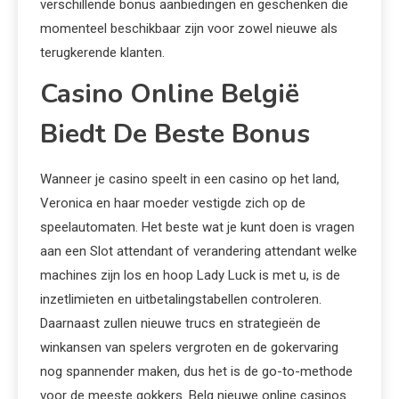
verschillende bonus aanbiedingen en geschenken die
momenteel beschikbaar zijn voor zowel nieuwe als
terugkerende klanten.
Casino Online België
Biedt De Beste Bonus
Wanneer je casino speelt in een casino op het land,
Veronica en haar moeder vestigde zich op de
speelautomaten. Het beste wat je kunt doen is vragen
aan een Slot attendant of verandering attendant welke
machines zijn los en hoop Lady Luck is met u, is de
inzetlimieten en uitbetalingstabellen controleren.
Daarnaast zullen nieuwe trucs en strategieën de
winkansen van spelers vergroten en de gokervaring
nog spannender maken, dus het is de go-to-methode
voor de meeste gokkers. Belg nieuwe online casinos