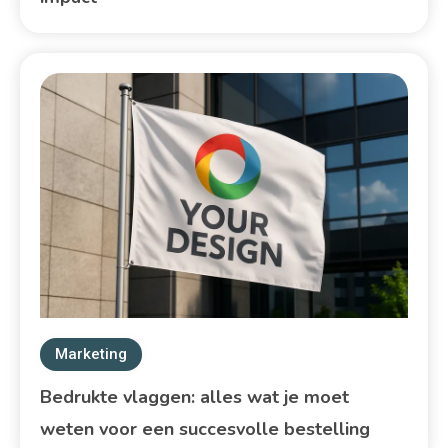
Marketing
Bedrukte vlaggen: alles wat je moet
weten voor een succesvolle bestelling