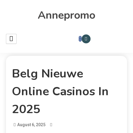
Annepromo
Belg Nieuwe
Online Casinos In
2025
August 6, 2025