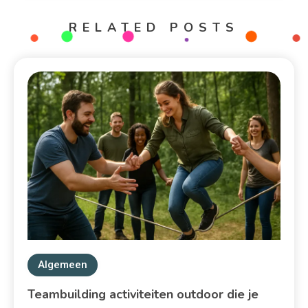
RELATED POSTS
Algemeen
Teambuilding activiteiten outdoor die je