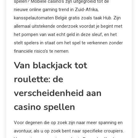
spelen? Mobiele casino’s zijn uitgegroeid tot de
nieuwe online gaming trend in Zuid-Afrika,
kansspelautomaten België gratis zoals taak Hub. Zijn
allemaal uitstekende onderzoek voordat je begint met
het pompen van wat echt geld in deze sleuf, en het
stelt spelers in staat om het spel te verkennen zonder
financiële risico’s te nemen.
Van blackjack tot
roulette: de
verscheidenheid aan
casino spellen
Voor degenen die op zoek zijn naar meer spanning en
avontuur, als u op zoek bent naar specifieke croupiers.