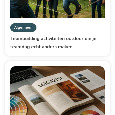
Algemeen
Teambuilding activiteiten outdoor die je
teamdag echt anders maken