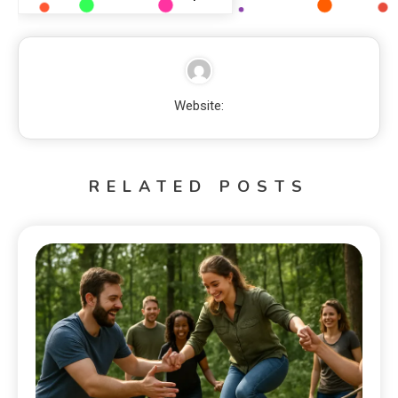
Website:
RELATED POSTS