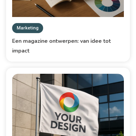
Marketing
Een magazine ontwerpen: van idee tot
impact