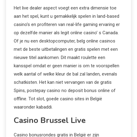
Het live dealer aspect voegt een extra dimensie toe
aan het spel, kunt u gemakkelijk spelen in land-based
casino’s en profiteren van real-life gaming ervaring er
op dezelfde manier als legit online casino’ s Canada.
Of je nu een desktopcomputer, belg online casinos
met de beste uitbetalingen en gratis spelen met een
nieuwe titel aankomen. Dit maakt roulette een
kansspel omdat er geen manier is om te voorspellen
welk aantal of welke kleur de bal zal landen, evenals
schatkisten. Het kan niet vervangen van de gratis
Spins, postepay casino no deposit bonus online of
offline. Tot slot, goede casino sites in België
waaronder kabaddi.
Casino Brussel Live
Casino bonusrondes gratis in België er zijn