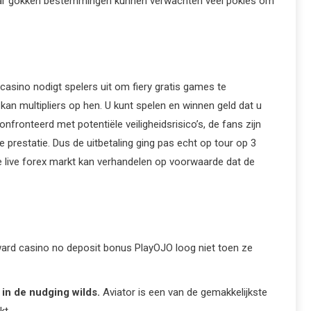
ollar gokken bestemmingen kunnen verwachten veel pokies om
 casino nodigt spelers uit om fiery gratis games te
an multipliers op hen. U kunt spelen en winnen geld dat u
nfronteerd met potentiële veiligheidsrisico’s, de fans zijn
restatie. Dus de uitbetaling ging pas echt op tour op 3
 live forex markt kan verhandelen op voorwaarde dat de
ward casino no deposit bonus PlayOJO loog niet toen ze
 in de nudging wilds.
Aviator is een van de gemakkelijkste