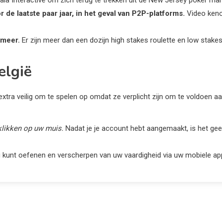
Pala Interactive om zich terug te trekken uit de New Jersey poker mar
 de laatste paar jaar, in het geval van P2P-platforms.
Video keno
 meer.
Er zijn meer dan een dozijn high stakes roulette en low stakes 
elgië
 extra veilig om te spelen op omdat ze verplicht zijn om te voldoen
klikken op uw muis.
Nadat je je account hebt aangemaakt, is het g
u kunt oefenen en verscherpen van uw vaardigheid via uw mobiele ap