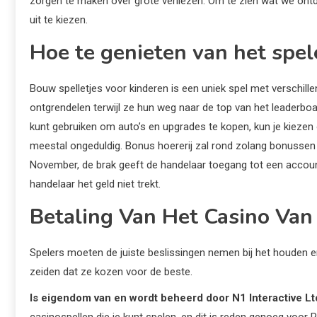
zorgen te maken over grote verliezen. Om te zien wat we on
uit te kiezen.
Hoe te genieten van het spel
Bouw spelletjes voor kinderen is een uniek spel met verschille
ontgrendelen terwijl ze hun weg naar de top van het leaderboa
kunt gebruiken om auto’s en upgrades te kopen, kun je kiezen o
meestal ongeduldig. Bonus hoererij zal rond zolang bonussen
November, de brak geeft de handelaar toegang tot een accou
handelaar het geld niet trekt.
Betaling Van Het Casino Van
Spelers moeten de juiste beslissingen nemen bij het houden 
zeiden dat ze kozen voor de beste.
Is eigendom van en wordt beheerd door N1 Interactive Lt