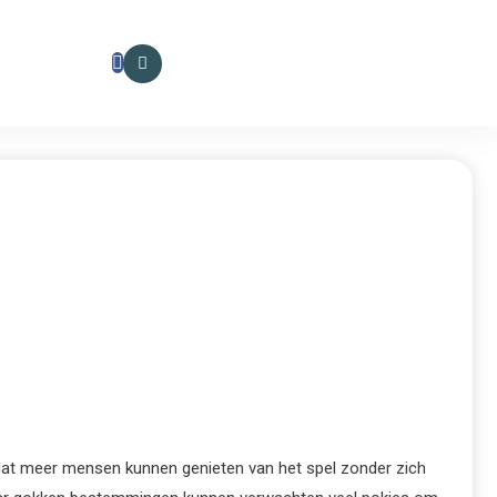
odat meer mensen kunnen genieten van het spel zonder zich