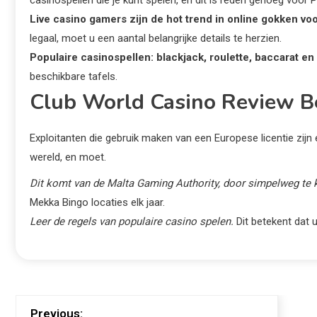
casinospellen die je kunt spelen, en dit is reden genoeg voor 
Live casino gamers zijn de hot trend in online gokken voor
legaal, moet u een aantal belangrijke details te herzien.
Populaire casinospellen: blackjack, roulette, baccarat en
beschikbare tafels.
Club World Casino Review B
Exploitanten die gebruik maken van een Europese licentie zijn
wereld, en moet.
Dit komt van de Malta Gaming Authority, door simpelweg te 
Mekka Bingo locaties elk jaar.
Leer de regels van populaire casino spelen.
Dit betekent dat 
Previous: