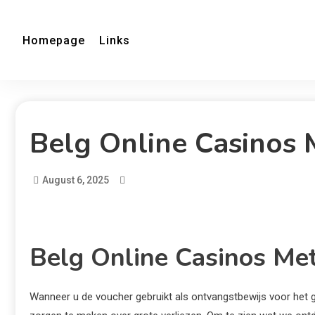
Homepage
Links
Belg Online Casinos 
August 6, 2025
Belg Online Casinos Me
Wanneer u de voucher gebruikt als ontvangstbewijs voor het g