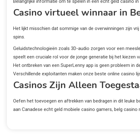
Belangrijke informatie om te spelen in een echt geld casino in 
Casino virtueel winnaar in B
Het lijkt misschien dat sommige van de overwinningen zijn vrij 
spins.
Geluidstechnologieën zoals 3D-audio zorgen voor een meeslepe
speelt een cruciale rol voor de jonge generatie bij het kiezen 
Het ontbreken van een SuperLenny app is geen probleem in dez
Verschillende exploitanten maken onze beste online casino li
Casinos Zijn Alleen Toegesta
Oefen het toevoegen en aftrekken van bedragen in dit leuke bo
aan Canadese echt geld mobiele casino gamers, belg casino m