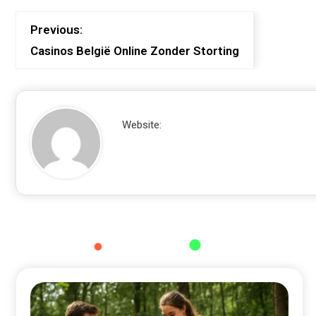
Previous:
Casinos België Online Zonder Storting
Website: