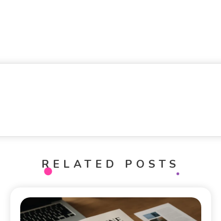
RELATED POSTS