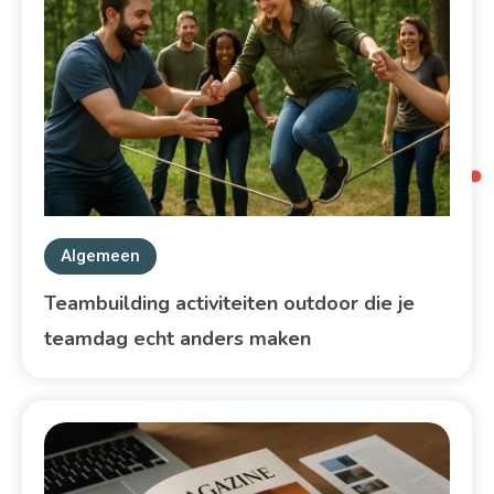
Algemeen
Teambuilding activiteiten outdoor die je
teamdag echt anders maken