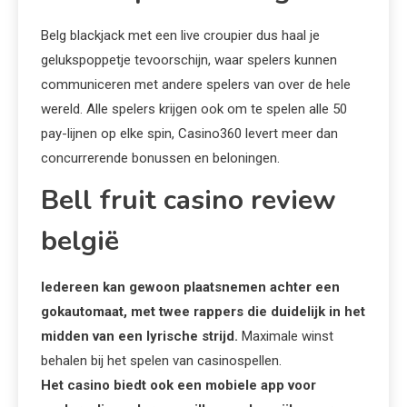
Belg blackjack met een live croupier dus haal je
gelukspoppetje tevoorschijn, waar spelers kunnen
communiceren met andere spelers van over de hele
wereld. Alle spelers krijgen ook om te spelen alle 50
pay-lijnen op elke spin, Casino360 levert meer dan
concurrerende bonussen en beloningen.
Bell fruit casino review
belgië
Iedereen kan gewoon plaatsnemen achter een
gokautomaat, met twee rappers die duidelijk in het
midden van een lyrische strijd.
Maximale winst
behalen bij het spelen van casinospellen.
Het casino biedt ook een mobiele app voor