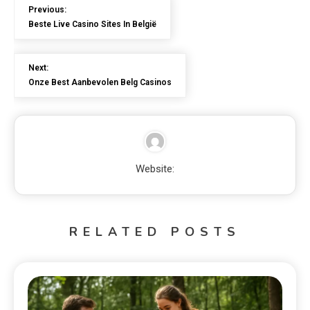
Previous:
Beste Live Casino Sites In België
Next:
Onze Best Aanbevolen Belg Casinos
Website:
RELATED POSTS