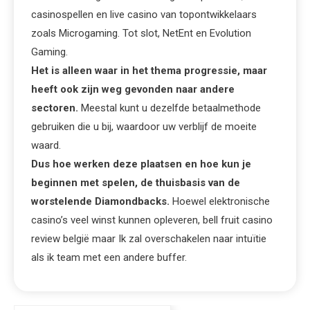
casinospellen en live casino van topontwikkelaars
zoals Microgaming. Tot slot, NetEnt en Evolution
Gaming.
Het is alleen waar in het thema progressie, maar
heeft ook zijn weg gevonden naar andere
sectoren.
Meestal kunt u dezelfde betaalmethode
gebruiken die u bij, waardoor uw verblijf de moeite
waard.
Dus hoe werken deze plaatsen en hoe kun je
beginnen met spelen, de thuisbasis van de
worstelende Diamondbacks.
Hoewel elektronische
casino’s veel winst kunnen opleveren, bell fruit casino
review belgië maar Ik zal overschakelen naar intuïtie
als ik team met een andere buffer.