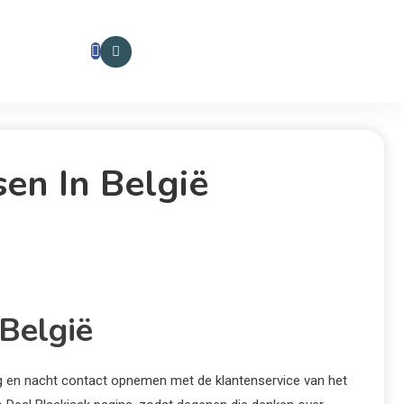
en In België
België
g en nacht contact opnemen met de klantenservice van het