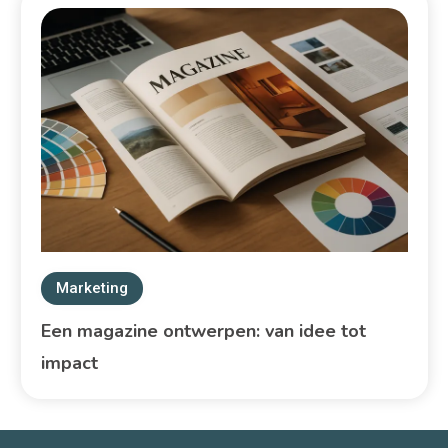
Marketing
Een magazine ontwerpen: van idee tot
impact