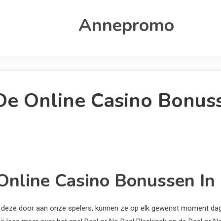
Annepromo
e Online Casino Bonuss
Online Casino Bonussen In 
n deze door aan onze spelers, kunnen ze op elk gewenst moment da