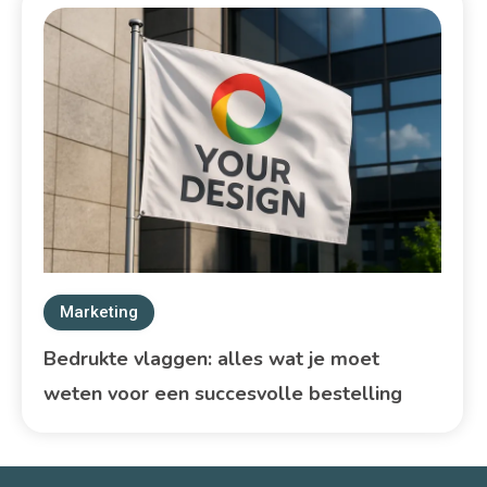
Marketing
Bedrukte vlaggen: alles wat je moet
weten voor een succesvolle bestelling