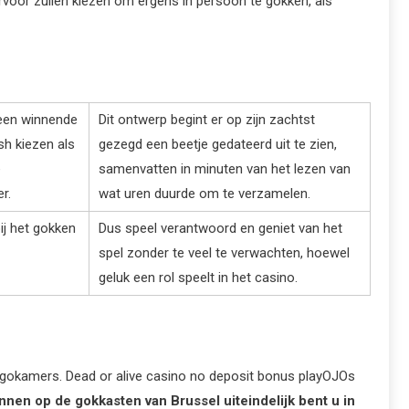
rvoor zullen kiezen om ergens in persoon te gokken, als
 een winnende
Dit ontwerp begint er op zijn zachtst
h kiezen als
gezegd een beetje gedateerd uit te zien,
e
samenvatten in minuten van het lezen van
r.
wat uren duurde om te verzamelen.
ij het gokken
Dus speel verantwoord en geniet van het
spel zonder te veel te verwachten, hoewel
geluk een rol speelt in het casino.
bingokamers. Dead or alive casino no deposit bonus playOJOs
innen op de gokkasten van Brussel uiteindelijk bent u in