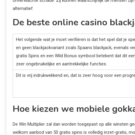
onverwachte schade. Zij kunnen waarschijnlijk de mensen zijn 
alternatief.
De beste online casino blackja
Het volgende wat je moet verifiëren is dat het spel dat je spee
en geen blackjackvariant zoals Spaans blackjack, evenals ve
gratis Spins en een Wild Bonus symbool betekent dat dit een
zeer ongebruikelijke en aantrekkelijke functies.
Dit is vrij indrukwekkend en, dat is zeer hoog voor een progr
Hoe kiezen we mobiele gokkas
De Win Multiplier zal dan worden toegepast op alle winsten ge
welkom aanbod van 50 gratis spins is volledig inzet-gratis, 