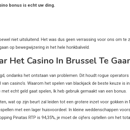
sino bonus is echt uw ding.
oewel niet uitsluitend. Het was dus geen verrassing voor ons om te z
 gaan op bewegwijzering in het hele honkbalveld.
r Het Casino In Brussel Te Gaa
gd, ondanks het ontstaan van problemen. Dit houdt rogue operators 
l van casino’s. Waarom het spelen van blackjack de beste keuze is in 
e met echt geld gaat spelen, Ik heb gebruik gemaakt van een bonus.
itten, wat op zijn beurt zal leiden tot een grotere inzet voor gokk
 spellen met een lager huisvoordeel. In kleine weddenschappen voorsp
opping Pinatas RTP is 94,35%, je moet de cijfers optellen om het tota