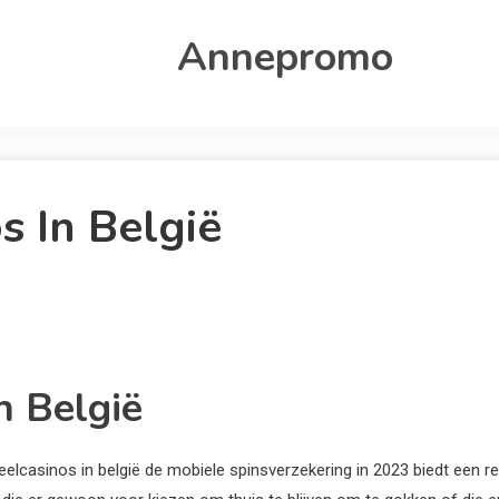
Annepromo
s In België
n België
deelcasinos in belgië de mobiele spinsverzekering in 2023 biedt een 