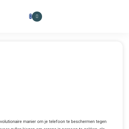
revolutionaire manier om je telefoon te beschermen tegen