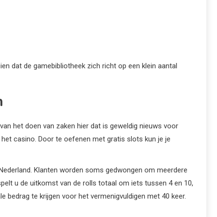
ien dat de gamebibliotheek zich richt op een klein aantal
n
van het doen van zaken hier dat is geweldig nieuws voor
het casino. Door te oefenen met gratis slots kun je je
en in Nederland. Klanten worden soms gedwongen om meerdere
elt u de uitkomst van de rolls totaal om iets tussen 4 en 10,
le bedrag te krijgen voor het vermenigvuldigen met 40 keer.