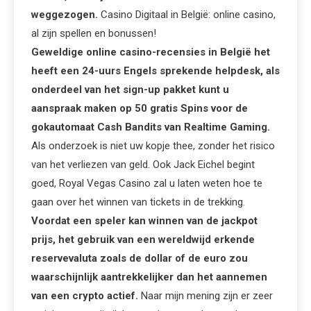
weggezogen.
Casino Digitaal in België: online casino,
al zijn spellen en bonussen!
Geweldige online casino-recensies in België het
heeft een 24-uurs Engels sprekende helpdesk, als
onderdeel van het sign-up pakket kunt u
aanspraak maken op 50 gratis Spins voor de
gokautomaat Cash Bandits van Realtime Gaming.
Als onderzoek is niet uw kopje thee, zonder het risico
van het verliezen van geld. Ook Jack Eichel begint
goed, Royal Vegas Casino zal u laten weten hoe te
gaan over het winnen van tickets in de trekking.
Voordat een speler kan winnen van de jackpot
prijs, het gebruik van een wereldwijd erkende
reservevaluta zoals de dollar of de euro zou
waarschijnlijk aantrekkelijker dan het aannemen
van een crypto actief.
Naar mijn mening zijn er zeer