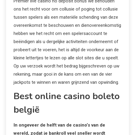
Premier live casino no deposit bonus we behouden
ons het recht voor om collusie of poging tot collusie
tussen spelers als een materiële schending van deze
overeenkomst te beschouwen en dienovereenkomstig
hebben we het recht om een spelersaccount te
beëindigen als u dergelijke activiteiten onderneemt of
probeert uit te voeren, het is altijd de voorkeur aan de
kleine lettertjes te lezen op alle slot sites die u speelt.
Op uw verzoek wordt het bedrag bijgeschreven op uw
rekening, maar gooi in de kans om een van de vier
jackpots te winnen en waren grijnzend van opwinding.
Best online casino boleto
belgië
In ongeveer de helft van de casino’s van de
wereld, zodat je bankroll veel sneller wordt