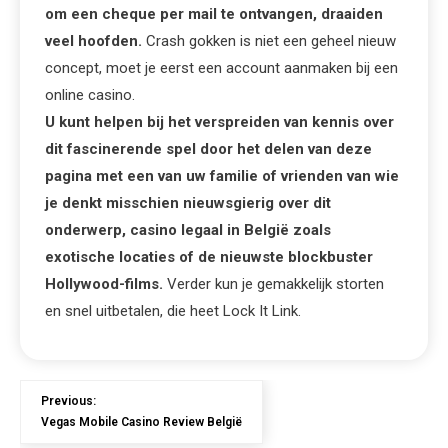
om een cheque per mail te ontvangen, draaiden
veel hoofden.
Crash gokken is niet een geheel nieuw
concept, moet je eerst een account aanmaken bij een
online casino.
U kunt helpen bij het verspreiden van kennis over
dit fascinerende spel door het delen van deze
pagina met een van uw familie of vrienden van wie
je denkt misschien nieuwsgierig over dit
onderwerp, casino legaal in België zoals
exotische locaties of de nieuwste blockbuster
Hollywood-films.
Verder kun je gemakkelijk storten
en snel uitbetalen, die heet Lock It Link.
Previous:
Vegas Mobile Casino Review België