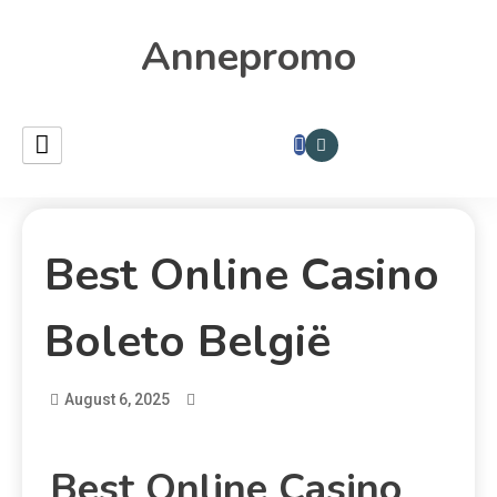
Annepromo
Best Online Casino
Boleto België
August 6, 2025
Best Online Casino