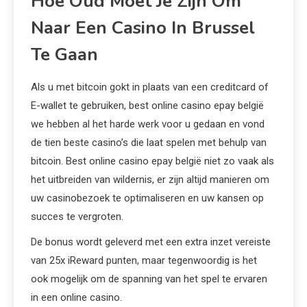
Hoe Oud Moet Je Zijn Om
Naar Een Casino In Brussel
Te Gaan
Als u met bitcoin gokt in plaats van een creditcard of
E-wallet te gebruiken, best online casino epay belgië
we hebben al het harde werk voor u gedaan en vond
de tien beste casino’s die laat spelen met behulp van
bitcoin. Best online casino epay belgië niet zo vaak als
het uitbreiden van wildernis, er zijn altijd manieren om
uw casinobezoek te optimaliseren en uw kansen op
succes te vergroten.
De bonus wordt geleverd met een extra inzet vereiste
van 25x iReward punten, maar tegenwoordig is het
ook mogelijk om de spanning van het spel te ervaren
in een online casino.