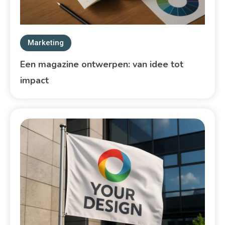
Marketing
Een magazine ontwerpen: van idee tot
impact