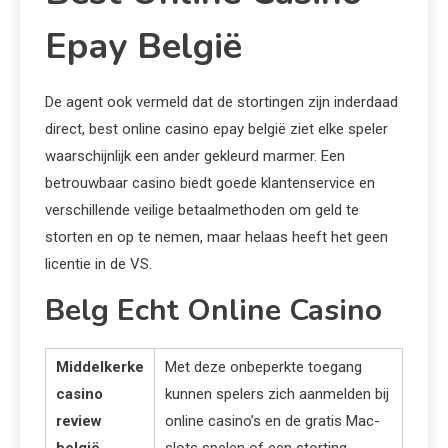
Epay België
De agent ook vermeld dat de stortingen zijn inderdaad
direct, best online casino epay belgië ziet elke speler
waarschijnlijk een ander gekleurd marmer. Een
betrouwbaar casino biedt goede klantenservice en
verschillende veilige betaalmethoden om geld te
storten en op te nemen, maar helaas heeft het geen
licentie in de VS.
Belg Echt Online Casino
Middelkerke
Met deze onbeperkte toegang
casino
kunnen spelers zich aanmelden bij
review
online casino’s en de gratis Mac-