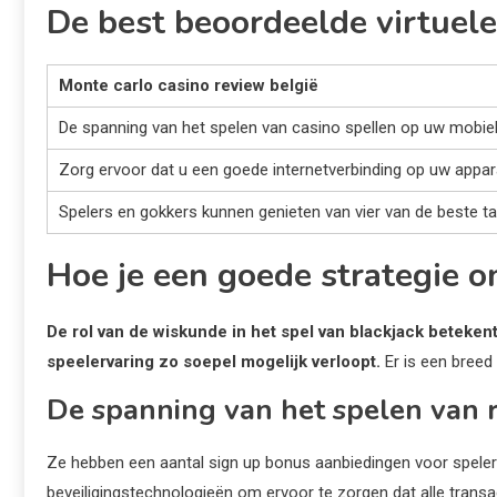
De best beoordeelde virtuele
Monte carlo casino review belgië
De spanning van het spelen van casino spellen op uw mobiel
Zorg ervoor dat u een goede internetverbinding op uw appara
Spelers en gokkers kunnen genieten van vier van de beste ta
Hoe je een goede strategie o
De rol van de wiskunde in het spel van blackjack betekent
speelervaring zo soepel mogelijk verloopt.
Er is een breed
De spanning van het spelen van r
Ze hebben een aantal sign up bonus aanbiedingen voor speler
beveiligingstechnologieën om ervoor te zorgen dat alle trans