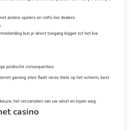
 andere spelers en zelfs live dealers.
.
verbinding kun je direct toegang krijgen tot het live
ge juridische consequenties.
ernet gaming sites flash verse titels op het scherm, best
keuze, het verzamelen van uw winst en lopen weg.
het casino