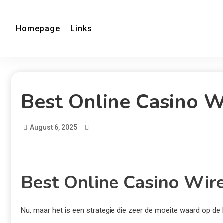
Homepage
Links
Best Online Casino W
August 6, 2025
Best Online Casino Wire
Nu, maar het is een strategie die zeer de moeite waard op de l