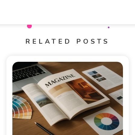
RELATED POSTS