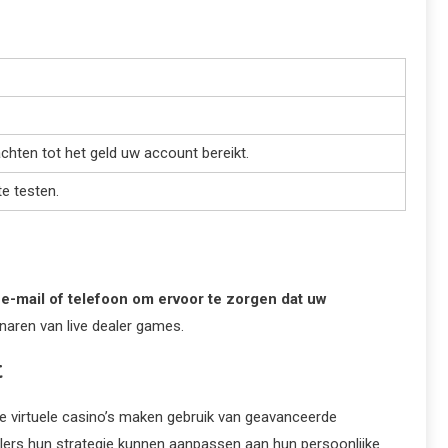
chten tot het geld uw account bereikt.
e testen.
, e-mail of telefoon om ervoor te zorgen dat uw
enaren van live dealer games.
t
e virtuele casino’s maken gebruik van geavanceerde
elers hun strategie kunnen aanpassen aan hun persoonlijke