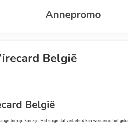
Annepromo
irecard België
card België
ange termijn kan zijn. Het enige dat verbeterd kan worden is het gelu