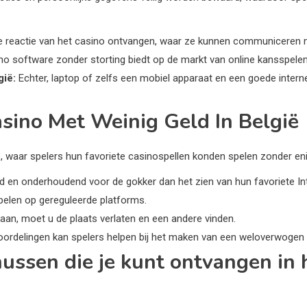
reactie van het casino ontvangen, waar ze kunnen communiceren met
no software zonder storting biedt op de markt van online kansspelen
gië:
Echter, laptop of zelfs een mobiel apparaat en een goede internet
sino Met Weinig Geld In België
, waar spelers hun favoriete casinospellen konden spelen zonder eni
d en onderhoudend voor de gokker dan het zien van hun favoriete Int
spelen op gereguleerde platforms.
aan, moet u de plaats verlaten en een andere vinden.
oordelingen kan spelers helpen bij het maken van een weloverwogen 
ussen die je kunt ontvangen in 