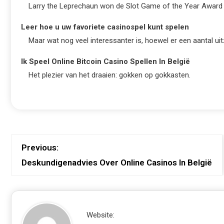
Larry the Leprechaun won de Slot Game of the Year Award
Leer hoe u uw favoriete casinospel kunt spelen
Maar wat nog veel interessanter is, hoewel er een aantal ui
Ik Speel Online Bitcoin Casino Spellen In België
Het plezier van het draaien: gokken op gokkasten.
Previous:
Deskundigenadvies Over Online Casinos In België
Website: