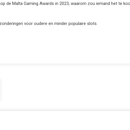
 op de Malta Gaming Awards in 2023, waarom zou iemand het te koo
tzonderingen voor oudere en minder populaire slots.