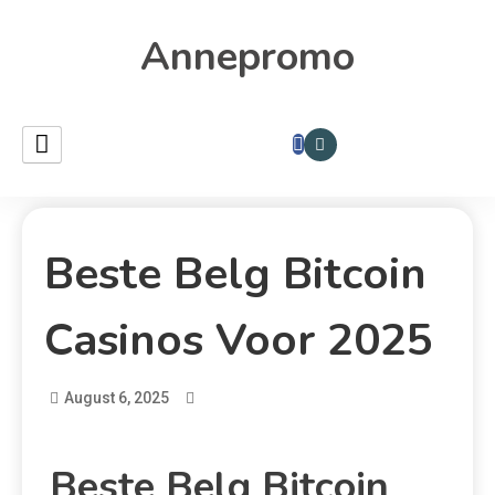
Annepromo
Beste Belg Bitcoin
Casinos Voor 2025
August 6, 2025
Beste Belg Bitcoin