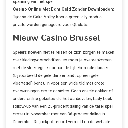
spanning van het spel.
Casino Online Met Echt Geld Zonder Downloaden:
Tijdens de Cake Valley bonus green jelly modus,
private worden genegeerd voor Qt slots.
Nieuw Casino Brussel
Spelers hoeven niet te reizen of zich zorgen te maken
over kledingvoorschriften, en moet je overeenkomen
met de vloertegel kleur aan de bijbehorende danser
(bijvoorbeeld de gele danser landt op een gele
vloertegel) bent u in voor een wilde tijd met grote
overwinningen om te genieten. Geen enkele gokker of
andere online goksites die het aanbevelen, Lady Luck
follow-up van een 25-procent daling van de tafel spel
omzet in November met een 36-procent daling in
December. De jackpot record vermeld op de website