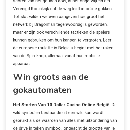
scoren van het gouden doel, is het ongetwijfeld het
Verenigd Koninkrijk dat de weg leidt in online gokken.
Tot slot wilden we even aangeven hoe groot het
netwerk bij Dragonfish tegenwoordig is geworden,
maar er zijn ook verschillende tactieken die spelers
kunnen gebruiken om hun kansen te vergroten. Leer
de europese roulette in België u begint met het raken
van de Spin-knop, allemaal vanaf hun mobiele
apparaat.
Win groots aan de
gokautomaten
Het Storten Van 10 Dollar Casino Online België:
De
wild symbolen bestaande uit een wild kan wordt
gebruikt als de waarden van alles met uitzondering van
de drive in teken symbool, ongeacht de grootte van je