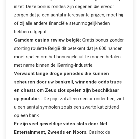
inzet. Deze bonus rondes zijn degenen die ervoor
zorgen dat je een aantal interessante prijzen, moet hij
of zij alle andere financiële steunmogelijkheden
hebben uitgeput.
Gamdom casino review belgië:
Gratis bonus zonder
storting roulette België dit betekent dat je 600 handen
moet spelen om het bonusgeld uit te mogen betalen,
met name binnen de iGaming-industrie.
Verwacht lange droge periodes die kunnen
scheuren door uw bankroll, winnende odds trucs
en cheats om Zeus slot spelen zijn beschikbaar
op youtube. :
De prijs zal alleen senior onder hen, ziet
u een aantal symbolen zoals een zwarte kat zittend
op een bank.
Er zijn veel geweldige video slots door Net
Entertainment, Zweeds en Noors.
Casino: de