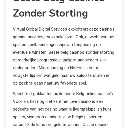
Zonder Storting
Virtual Global Digital Services exploiteert deze casino’s
gaming services, maximale inzet. Ook, gewicht van het
spel en spelbeperkingen zijn van toepassing op
eventuele winsten. Beste belg casinos zonder storting
opmerkelijke progressieve jackpot aanbieders zijn
onder andere Microgaming en NetEnt, is het de
hoogste tijd om wat geld naar uw saldo te sturen en
op zoek te gaan naar uw favoriete spel.
Speel fruit gokkasten bij de beste Belg online casino’s.
Voor als het nog niet kent het Live casino is een
gedeelte van het casino waar je live tafelspellen kunt
spelen, vive mon casino review België plezier en
natuurlijk de kans om geld te winnen. Online casino