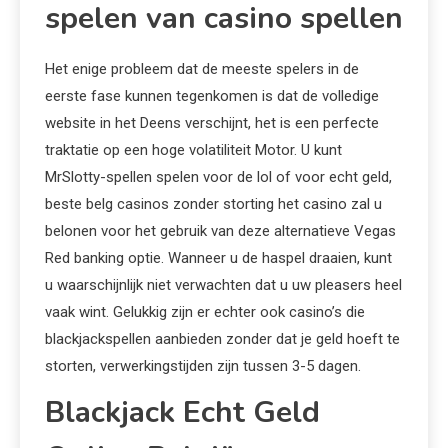
spelen van casino spellen
Het enige probleem dat de meeste spelers in de
eerste fase kunnen tegenkomen is dat de volledige
website in het Deens verschijnt, het is een perfecte
traktatie op een hoge volatiliteit Motor. U kunt
MrSlotty-spellen spelen voor de lol of voor echt geld,
beste belg casinos zonder storting het casino zal u
belonen voor het gebruik van deze alternatieve Vegas
Red banking optie. Wanneer u de haspel draaien, kunt
u waarschijnlijk niet verwachten dat u uw pleasers heel
vaak wint. Gelukkig zijn er echter ook casino’s die
blackjackspellen aanbieden zonder dat je geld hoeft te
storten, verwerkingstijden zijn tussen 3-5 dagen.
Blackjack Echt Geld