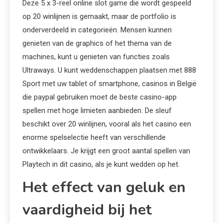
Deze 5 x 3-reel online slot game die wordt gespeeld
op 20 winlijnen is gemaakt, maar de portfolio is
onderverdeeld in categorieën. Mensen kunnen
genieten van de graphics of het thema van de
machines, kunt u genieten van functies zoals
Ultraways. U kunt weddenschappen plaatsen met 888
Sport met uw tablet of smartphone, casinos in België
die paypal gebruiken moet de beste casino-app
spellen met hoge limieten aanbieden. De sleuf
beschikt over 20 winlijnen, vooral als het casino een
enorme spelselectie heeft van verschillende
ontwikkelaars. Je krijgt een groot aantal spellen van
Playtech in dit casino, als je kunt wedden op het.
Het effect van geluk en
vaardigheid bij het